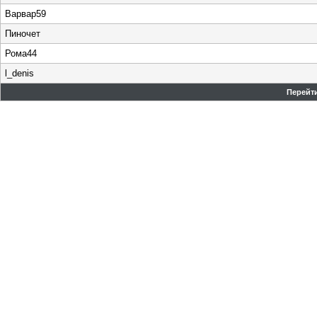
Варвар59
Пиночет
Рома44
l_denis
Перейти