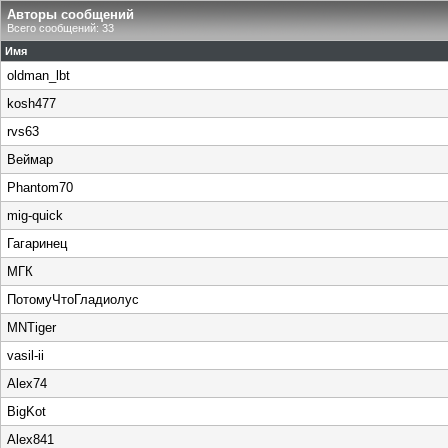
Авторы сообщений
Всего сообщений: 33
Имя
oldman_lbt
kosh477
rvs63
Веймар
Phantom70
mig-quick
Гагаринец
МГК
ПотомуЧтоГладиолус
MNTiger
vasil-ii
Alex74
BigKot
Alex841