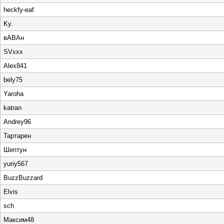
heckfy-eaf
Ky.
вАВАн
SVxxx
Alex841
bely75
Yaroha
katran
Andrey96
Тартарен
Шептун
yuriy567
BuzzBuzzard
Elvis
sch
Максим48