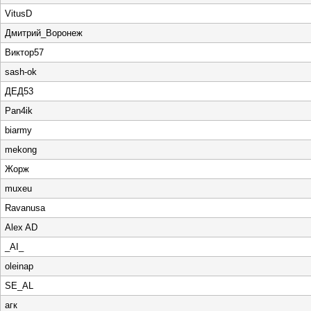
VitusD
Дмитрий_Воронеж
Виктор57
sash-ok
ДЕД53
Pan4ik
biarmy
mekong
Жорж
muxeu
Ravanusa
Alex AD
_AI_
oleinap
SE_AL
агк