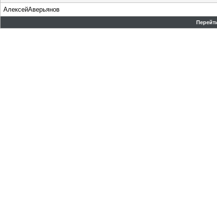
АлексейАверьянов
Перейти