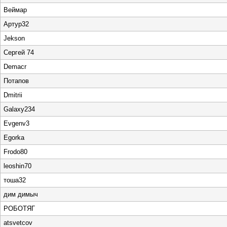
Веймар
Артур32
Jekson
Сергей 74
Demacr
Потапов
Dmitrii
Galaxy234
Evgenv3
Egorka
Frodo80
leoshin70
тоша32
дим димыч
РОБОТЯГ
atsvetcov