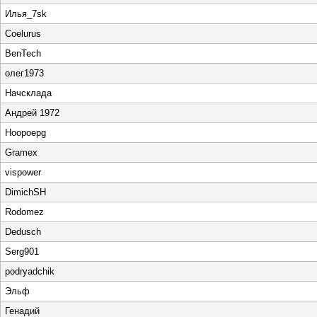
Илья_7sk
Coelurus
BenTech
олег1973
Начсклада
Андрей 1972
Hoopoepg
Gramex
vispower
DimichSH
Rodomez
Dedusch
Serg901
podryadchik
Эльф
Генадий