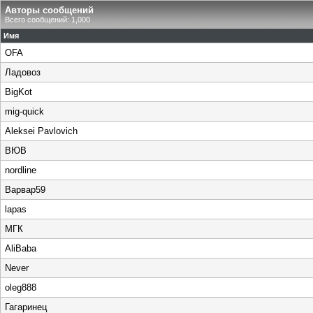
Авторы сообщений
Всего сообщений: 1,000
Имя
OFA
Ладовоз
BigKot
mig-quick
Aleksei Pavlovich
ВЮВ
nordline
Варвар59
lapas
МГК
AliBaba
Never
oleg888
Гагаринец