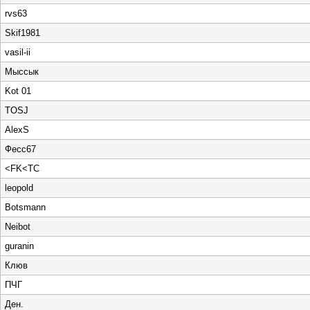
rvs63
Skif1981
vasil-ii
Мыссык
Kot 01
TOSJ
AlexS
Фесс67
<FK<TC
leopold
Botsmann
Neibot
guranin
Клюв
ПЧГ
Ден.