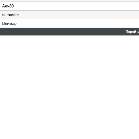
Aev80
scmaster
Веймар
Перейти