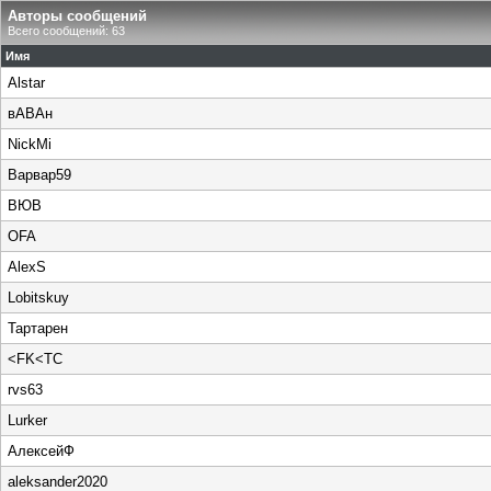
Авторы сообщений
Всего сообщений: 63
Имя
Alstar
вАВАн
NickMi
Варвар59
ВЮВ
OFA
AlexS
Lobitskuy
Тартарен
<FK<TC
rvs63
Lurker
АлексейФ
aleksander2020