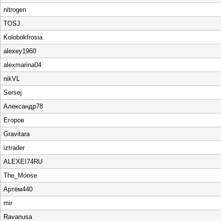
nitrogen
TOSJ
Kolobokfrosia
alexey1960
alexmarina04
nikVL
Sersej
Александр78
Егоров
Gravitara
iztrader
ALEXEI74RU
The_Moose
Артём440
mir
Ravanusa