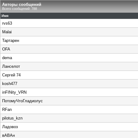
Авторы сообщений
Всего сообщений: 788
Имя
rvs63
Malai
Тартарен
OFA
dema
Ланселот
Сергей 74
kosh477
inFINity_VRN
ПотомуЧтоГладиолус
RFan
pilotus_kzn
Ладовоз
вАВАн