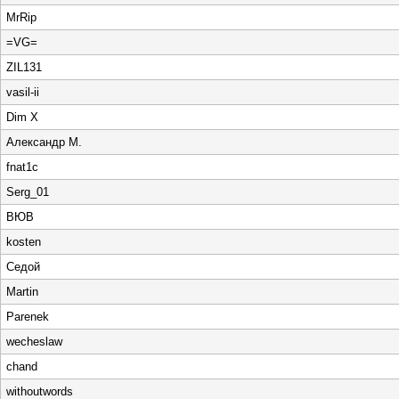
MrRip
=VG=
ZIL131
vasil-ii
Dim X
Александр М.
fnat1c
Serg_01
ВЮВ
kosten
Седой
Martin
Parenek
wecheslaw
chand
withoutwords