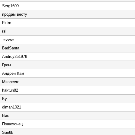
Serg1609
продам весту
Fktrc
rsl
-=vvs=-
BadSanta
Andrey251978
Гром
Андрей Кам
Mirancere
haktun82
Ky.
diman1021
Вик
Пошехонец
San8k