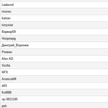
Ladavod
muxeu
katran
tonystar
Варвар59
Hoopoepg
Дмитрий_Воронеж
Ризван
Alex AD
Sicilla
МГК
АлексейФ
d43
Kol888
np-3821195
peh