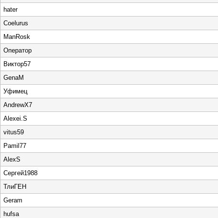
hater
Coelurus
ManRosk
Оператор
Виктор57
GenaM
Уфимец
AndrewX7
Alexei.S
vitus59
Pamil77
AlexS
Сергей1988
ТлиГЕН
Geram
hufsa