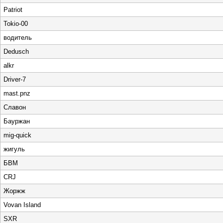
Patriot
Tokio-00
водитель
Dedusch
alkr
Driver-7
mast.pnz
Славон
Бауржан
mig-quick
жигуль
БВМ
CRJ
Жоржж
Vovan Island
SXR