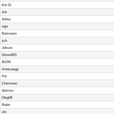
Kot 01
Arh
Arthur
sign
Botsmann
sch
Jekson
Dimon903
ВОЛК
Aлександр
Pol
Chervonec
Шептун
Oleg08
Robin
vliv