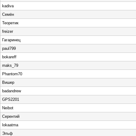
kadiva
Семён
Теоретик
freizer
Гагаринец
paul799
bokareff
maks_79
Phantom70
Вишер
badandrew
GPS2201
Neibot
Серентий
lokaatma
Эльф