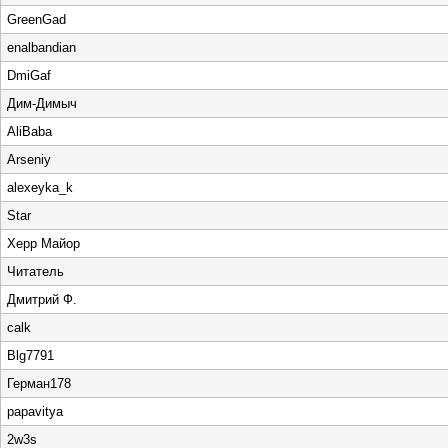
GrееnGad
enalbandian
DmiGaf
Дим-Димыч
AliBaba
Arseniy
alexeyka_k
Star
Херр Майор
Читатель
Дмитрий Ф.
calk
Blg7791
Герман178
papavitya
2w3s