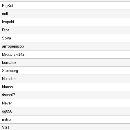
BigKot
aalf
leopold
Dips
SoVa
авторевизор
Михалыч142
komatoz
Steinberg
Nikodim
klauss
Фесс67
Never
og056
mitrix
VST