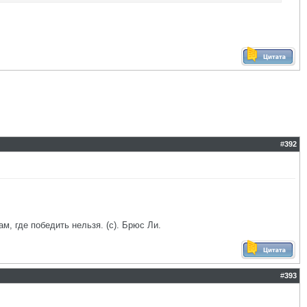
#
392
ам, где победить нельзя. (с). Брюс Ли.
#
393