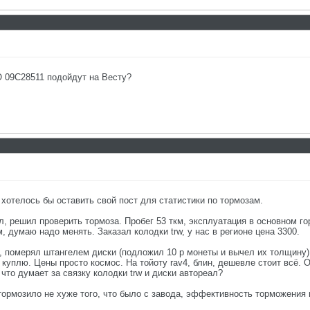
 09C28511 подойдут на Весту?
, хотелось бы оставить свой пост для статистики по тормозам.
л, решил проверить тормоза. Пробег 53 ткм, эксплуатация в основном гор
 думаю надо менять. Заказал колодки trw, у нас в регионе цена 3300.
, померял штангелем диски (подложил 10 р монеты и вычел их толщину),
 куплю. Цены просто космос. На тойоту rav4, блин, дешевле стоит всё. Ор
 что думает за связку колодки trw и диски автореал?
б тормозило не хуже того, что было с завода, эффективность торможения