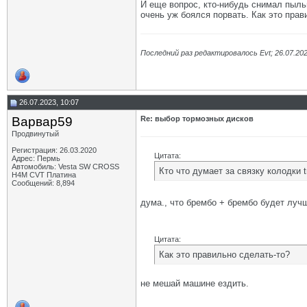
И еще вопрос, кто-нибудь снимал пыльн
очень уж боялся порвать. Как это прав
Последний раз редактировалось Evt; 26.07.20
26.07.2023, 10:07
Варвар59
Re: выбор тормозных дисков
Продвинутый
Регистрация: 26.03.2020
Цитата:
Адрес: Пермь
Автомобиль: Vesta SW CROSS
Кто что думает за связку колодки 
H4M CVT Платина
Сообщений: 8,894
дума., что брембо + брембо будет лу
Цитата:
Как это правильно сделать-то?
не мешай машине ездить.