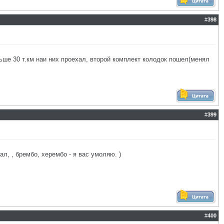
#
398
ольше 30 т.км наи них проехал, второй комплект колодок пошел(менял
#
399
л, , брембо, херембо - я вас умоляю. )
#
400