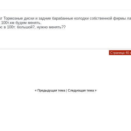
жат Тормозные диски и задние барабанные колодки собственной фирмы ла
 100т.км будем менять.
с в 100т. большой?, нужно менять??
Страница 40 
«
Предыдущая тема
|
Следующая тема
»