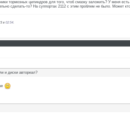
ики тормозных цилиндров для того, чтоб смазку заложить? У меня есть 
ильно сделать-то? На суппортах 2112 с этим проблем не было. Может кт
23 в
02:54
.
trw и диски автореал?
чше