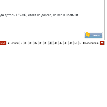
да деталь LECAR, стоят не дорого, но все в наличии.
из 51
«
Первая
<
30
36
37
38
39
40
41
42
43
44
50
>
Последняя
»