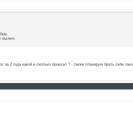
0км,
не пылят.
ос за 2 года какой и сколько проехал ? - также планирую брать себе так