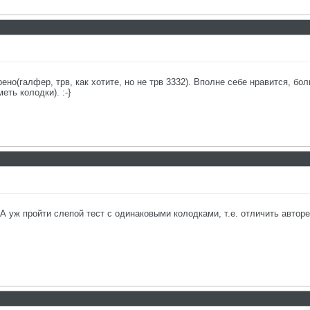
рено(галфер, трв, как хотите, но не трв 3332). Вполне себе нравится, б
ть колодки). :-}
А уж пройти слепой тест с одинаковыми колодками, т.е. отличить автореа