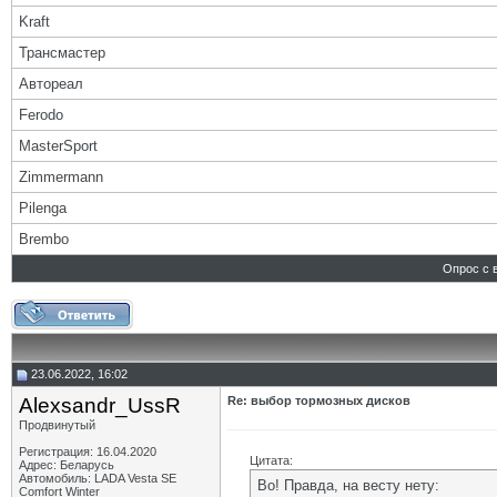
Kraft
Трансмастер
Автореал
Ferodo
MasterSport
Zimmermann
Pilenga
Brembo
Опрос с 
23.06.2022, 16:02
Alexsandr_UssR
Re: выбор тормозных дисков
Продвинутый
Регистрация: 16.04.2020
Цитата:
Адрес: Беларусь
Автомобиль: LADA Vesta SE
Во! Правда, на весту нету:
Comfort Winter