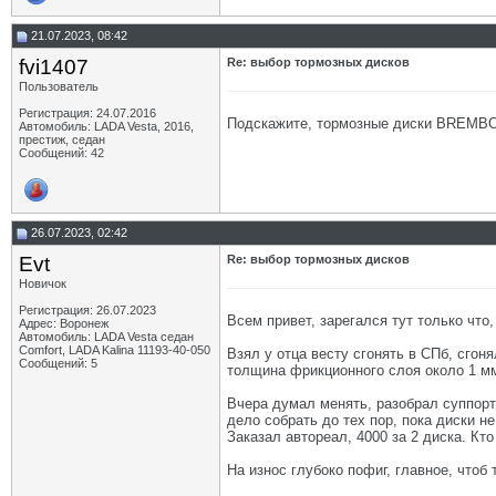
21.07.2023, 08:42
fvi1407
Re: выбор тормозных дисков
Пользователь
Регистрация: 24.07.2016
Подскажите, тормозные диски BREMBO
Автомобиль: LADA Vesta, 2016,
престиж, седан
Сообщений: 42
26.07.2023, 02:42
Evt
Re: выбор тормозных дисков
Новичок
Регистрация: 26.07.2023
Всем привет, зарегался тут только что
Адрес: Воронеж
Автомобиль: LADA Vesta седан
Comfort, LADA Kalina 11193-40-050
Взял у отца весту сгонять в СПб, сгоня
Сообщений: 5
толщина фрикционного слоя около 1 мм,
Вчера думал менять, разобрал суппорт
дело собрать до тех пор, пока диски не
Заказал автореал, 4000 за 2 диска. Кто
На износ глубоко пофиг, главное, что