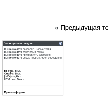
«
Предыдущая т
Ваши права в разделе
Вы
не можете
создавать новые темы
Вы
не можете
отвечать в темах
Вы
не можете
прикреплять вложения
Вы
не можете
редактировать свои сообщения
BB коды
Вкл.
Смайлы
Вкл.
[IMG]
код
Вкл.
HTML код
Выкл.
Правила форума