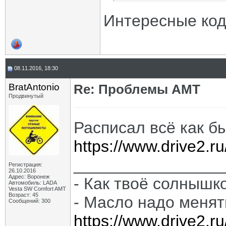
Интересные код
08.11.2016, 18:30
BratAntonio
Re: Проблемы АМТ
Продвинутый
Расписал всё как бы
https://www.drive2.
________________
Регистрация:
26.10.2016
Адрес: Воронеж
- Как твоё солнышк
Автомобиль: LADA
Vesta SW Comfort AMT
Возраст: 45
- Масло надо менят
Сообщений: 300
https://www.drive2.