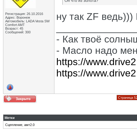
Он что из золота?
ну так ZF ведь)))
Регистрация: 26.10.2016
Адрес: Воронеж
Автомобиль: LADA Vesta SW
______________
Comfort AMT
Возраст: 45
Сообщений: 300
- Как твоё солны
- Масло надо мен
https://www.drive
https://www.drive
Страница 52
Метки
Сцепление
,
амт2.0