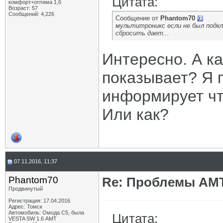
Цитата:
комфорт+оптима 1,6
Возраст: 57
Сообщений: 4,226
Сообщение от
Phantom70
мультитроникс если не был подкл
сбросить дает...
Интересно. А ка
показывает? Я п
информирует что
Или как?
07.11.2016, 11:37
Phantom70
Re: Проблемы АМ
Продвинутый
Регистрация: 17.04.2016
Адрес: Томск
Автомобиль: Омода С5, была
Цитата:
VESTA SW 1.6 АМТ