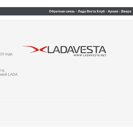
Обратная связь
-
Лада Веста Клуб
-
Архив
-
Вверх
15 года.
та,
новой LADA