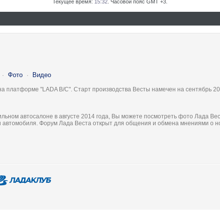
Текущее время:
15:32
. Часовой пояс GMT +3.
·
Фото
·
Видео
на платформе "LADA B/C". Старт производства Весты намечен на сентябрь 20
льном автосалоне в августе 2014 года, Вы можете посмотреть фото Лада Вес
ки автомобиля. Форум Лада Веста открыт для общения и обмена мнениями о 