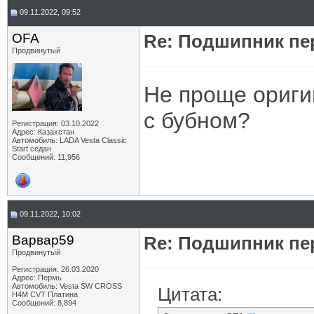
09.11.2022, 09:52
OFA
Re: Подшипник пе
Продвинутый
Не проще ориги
с бубном?
Регистрация: 03.10.2022
Адрес: Казахстан
Автомобиль: LADA Vesta Classic
Start седан
Сообщений: 11,956
09.11.2022, 10:02
Варвар59
Re: Подшипник пе
Продвинутый
Регистрация: 26.03.2020
Адрес: Пермь
Автомобиль: Vesta SW CROSS
Цитата:
H4M CVT Платина
Сообщений: 8,894