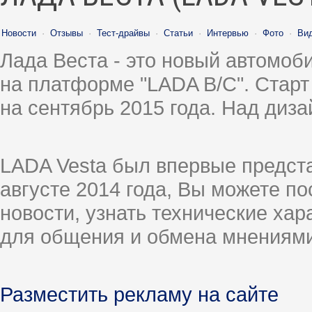
Новости
·
Отзывы
·
Тест-драйвы
·
Статьи
·
Интервью
·
Фото
·
Ви
Лада Веста - это новый автомо
на платформе "LADA B/C". Старт
на сентябрь 2015 года. Над диз
LADA Vesta был впервые предст
августе 2014 года, Вы можете п
новости, узнать технические ха
для общения и обмена мнениями
Разместить рекламу на сайте