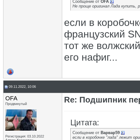
Сообщение от
OFA
Не проще оригинал Лада купить, 
если в коробоч
французский SNR
тот же волжский
его нафиг...
09.11.2022, 10:06
OFA
Re: Подшипник пе
Продвинутый
Цитата:
Сообщение от
Варвар59
Регистрация: 03.10.2022
если в коробочке "лада" лежит ор