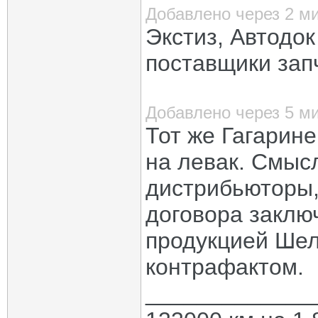
Добавлено через 2 м
Экстиз, Автодок
поставщики запч
Добавлено через 5 м
Тот же Гагарин
на левак. Смыс
дистрибьюторы,
договора заключ
продукцией Шел
контрафактом.
_____________