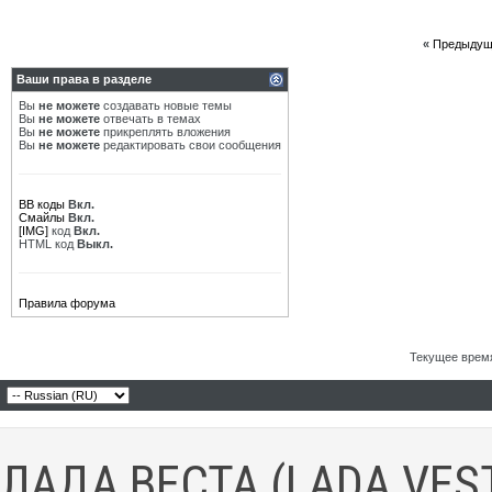
«
Предыдущ
Ваши права в разделе
Вы
не можете
создавать новые темы
Вы
не можете
отвечать в темах
Вы
не можете
прикреплять вложения
Вы
не можете
редактировать свои сообщения
BB коды
Вкл.
Смайлы
Вкл.
[IMG]
код
Вкл.
HTML код
Выкл.
Правила форума
Текущее врем
ЛАДА ВЕСТА (LADA VES