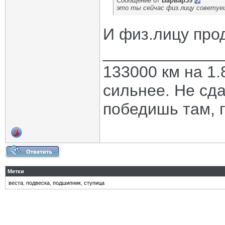
Сообщение от
Варвар59
это ты сейчас физ.лицу советуе
И физ.лицу про
_____________
133000 км на 1.
сильнее. Не сда
победишь там, г
Метки
веста
,
подвеска
,
подшипник
,
ступица