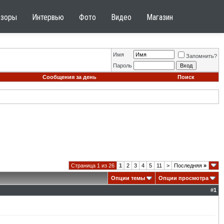
бзоры
Интервью
Фото
Видео
Магазин
Имя
Запомнить?
Пароль
Сообщения за день
Поиск
Страница 1 из 26
1
2
3
4
5
11
>
Последняя
»
Опции темы
Опции просмотра
#
1