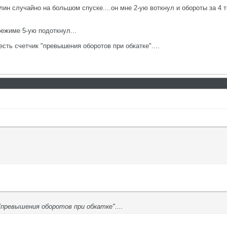
блин случайно на большом спуске....он мне 2-ую воткнул и обороты за 4 
режиме 5-ую подоткнул...
есть счетчик "превышения оборотов при обкатке"....
 "превышения оборотов при обкатке"....