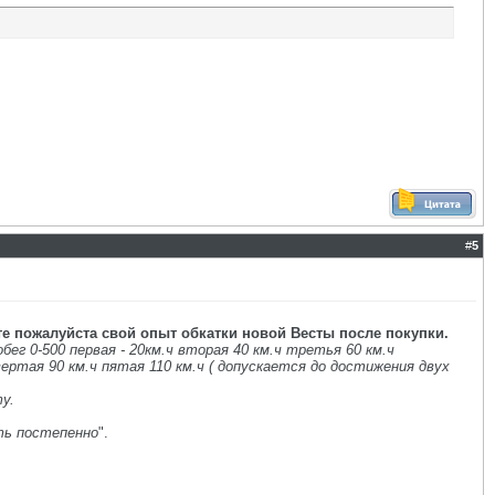
#
5
е пожалуйста свой опыт обкатки новой Весты после покупки.
ег 0-500 первая - 20км.ч вторая 40 км.ч третья 60 км.ч
вертая 90 км.ч пятая 110 км.ч ( допускается до достижения двух
у.
.
ть постепенно
".