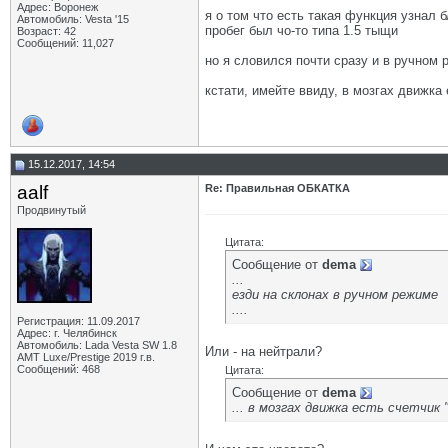
Адрес: Воронеж
я о том что есть такая функция узнал 
Автомобиль: Vesta '15
пробег был чо-то типа 1.5 тыщи
Возраст: 42
Сообщений: 11,027
но я словился почти сразу и в ручном 
кстати, имейте ввиду, в мозгах движка 
15.12.2017, 14:54
aalf
Re: Правильная ОБКАТКА
Продвинутый
Цитата:
Сообщение от
dema
...
езди на склонах в ручном режиме
....
Регистрация: 11.09.2017
Адрес: г. Челябинск
Автомобиль: Lada Vesta SW 1.8
Или - на нейтрали?
АМТ Luxe/Prestige 2019 г.в.
Сообщений: 468
Цитата:
Сообщение от
dema
... в мозгах движка есть счетчик