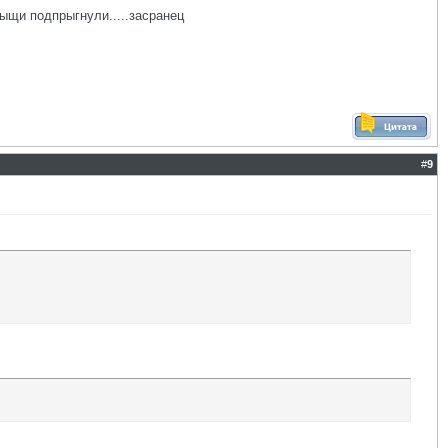
тыщи подпрыгнули.....засранец
#
9