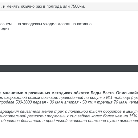
, и менять обычно раз в полгода или 7500км.
ровнем ...на заводском уходил довольно активно
ходит
я мнениями о различных методиках обкатки Лады Веста. Описывайт
 скоростной режим согласно приведенной на рисунке №1 таблице (проб
пробеге 500-3000 первая - 30 км.ч вторая - 50 км.ч третья 70 км.ч чет
вращения двигателя менее трех с половиной тысяч оборотов в минут
носительной разности тормозных сил задних колес более чем на 35%
е оборотов двигателя и предельной скорости движения нужно выполня