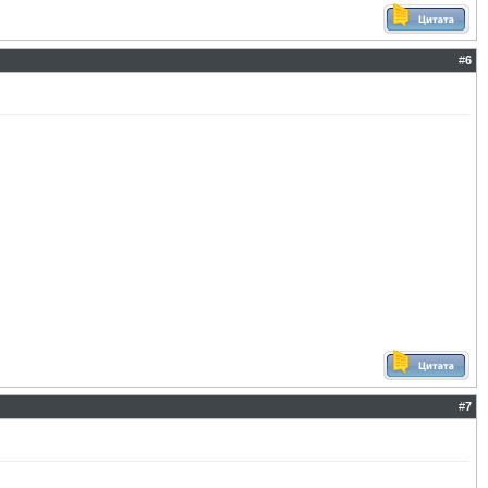
#
6
#
7