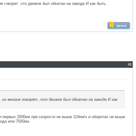
 говорят ,что движок был обкатан на заводе.И как быть.
#
2
но многие говорят ,что движок был обкатан на заводе.И как
и первых 2000км при скорости не выше 110км/ч и оборотах не выше
года или 7500км.