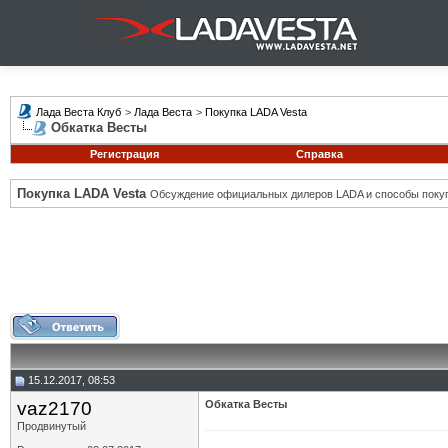
Лада Веста Клуб
>
Лада Веста
>
Покупка LADA Vesta
Обкатка Весты
Регистрация
Справка
Покупка LADA Vesta
Обсуждение официальных дилеров LADA и способы покуп
15.12.2017, 08:53
vaz2170
Обкатка Весты
Продвинутый