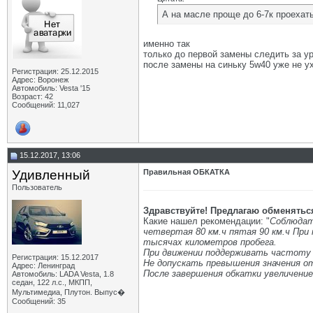
А на масле проще до 6-7к проехать
именно так
только до первой замены следить за у
после замены на синьку 5w40 уже не у
Регистрация: 25.12.2015
Адрес: Воронеж
Автомобиль: Vesta '15
Возраст: 42
Сообщений: 11,027
15.12.2017, 13:06
Удивленный
Правильная ОБКАТКА
Пользователь
Здравствуйте! Предлагаю обменятьс
Какие нашел рекомендации: "
Соблюдать
четвертая 80 км.ч пятая 90 км.ч При 
тысячах километров пробега.
При движении поддерживать частоту 
Регистрация: 15.12.2017
Не допускать превышения значения от
Адрес: Ленинград
После завершения обкатки увеличени
Автомобиль: LADA Vesta, 1.8
седан, 122 л.с., МКПП,
Мультимедиа, Плутон. Выпус�
Сообщений: 35