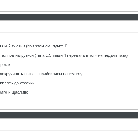
 бы 2 тысячи (при этом см. пункт 1)
тах под нагрузкой (типа 1.5 тыщи 4 передача и топчем педаль газа)
оротах
 докручивать выше....прибавляем понемногу
 вплоть до отсечки
олго и щасливо