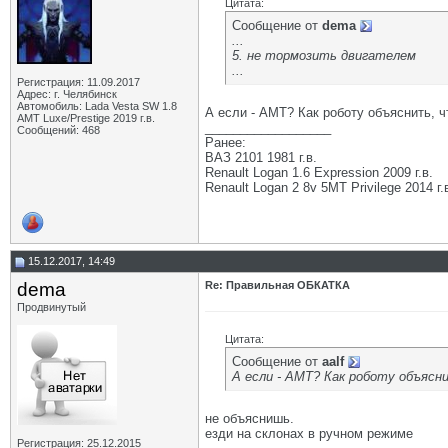
Цитата:
Сообщение от
dema
...
5. не тормозить двигателем
...
Регистрация: 11.09.2017
Адрес: г. Челябинск
Автомобиль: Lada Vesta SW 1.8
А если - АМТ? Как роботу объяснить, ч
АМТ Luxe/Prestige 2019 г.в.
__________________
Сообщений: 468
Ранее:
ВАЗ 2101 1981 г.в.
Renault Logan 1.6 Expression 2009 г.в.
Renault Logan 2 8v 5МТ Privilege 2014 г.
15.12.2017, 14:49
dema
Re: Правильная ОБКАТКА
Продвинутый
Цитата:
Сообщение от
aalf
А если - АМТ? Как роботу объясни
не объяснишь.
езди на склонах в ручном режиме
Регистрация: 25.12.2015