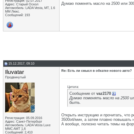
Регистрация: 02.07.2017
Думаю поменять масло на 2500 или 3000
Адрес: Старый Оскол
Автомобиль: LADA Vesta, МТ, 1.6
ММ Люкс.
Сообщений: 193
15.12.2017, 09:10
Iluvatar
Re: Есть ли смысл в обкатке нового авто?
Продвинутый
Цитата:
Сообщение от
vaz2170
Думаю поменять масло на 2500 ил
быть.
Открыть инструкцию и прочитать, что р
Регистрация: 05.09.2016
3500об/мин, а затем плавно повышать н
Адрес: Санкт-Петербург
А вообще, полезно читать темы на фор
Автомобиль: LADA Vesta Luxe
MMC AMT 1,6
Сообщений: 2,410