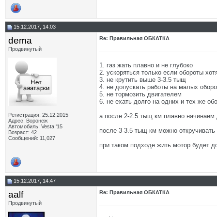
15.12.2017, 14:03
dema
Re: Правильная ОБКАТКА
Продвинутый
1. газ жать плавно и не глубоко
2. ускоряться только если обороты хотя
3. не крутить выше 3-3.5 тыщ
4. не допускать работы на малых оборо
5. не тормозить двигателем
6. не ехать долго на одних и тех же об
Регистрация: 25.12.2015
а после 2-2.5 тыщ км плавно начинаем
Адрес: Воронеж
Автомобиль: Vesta '15
после 3-3.5 тыщ км можно откручивать
Возраст: 42
Сообщений: 11,027
при таком подходе жить мотор будет д
15.12.2017, 14:47
aalf
Re: Правильная ОБКАТКА
Продвинутый