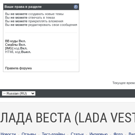
Ваши права в разделе
Вы
не можете
создавать новые темы
Вы
не можете
отвечать в темах
Вы
не можете
прикреплять вложения
Вы
не можете
редактировать свои сообщения
BB коды
Вкл.
Смайлы
Вкл.
[IMG]
код
Вкл.
HTML код
Выкл.
Правила форума
Текущее врем
ЛАДА ВЕСТА (LADA VES
Новости
·
Отзывы
·
Тест-драйвы
·
Статьи
·
Интервью
·
Фото
·
Ви