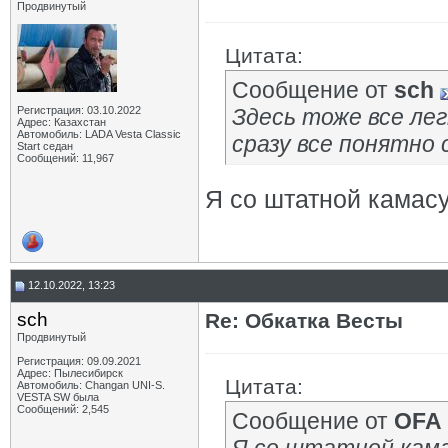
Продвинутый
Цитата:
Сообщение от
sch
Регистрация: 03.10.2022
Здесь тоже все лег
Адрес: Казахстан
Автомобиль: LADA Vesta Classic
сразу все понятно
Start седан
Сообщений: 11,967
Я со штатной камас
12.10.2022, 13:23
sch
Re: Обкатка Весты
Продвинутый
Регистрация: 09.09.2021
Адрес: Пылесибирск
Цитата:
Автомобиль: Changan UNI-S.
VESTA SW была
Сообщений: 2,545
Сообщение от
OFA