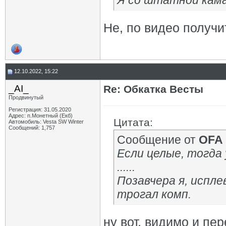
Я со штатной кам
Не, по видео получи
12.10.2022, 15:22
_AI_
Re: Обкатка Весты
Продвинутый
Регистрация: 31.05.2020
Адрес: п.Монетный (Екб)
Цитата:
Автомобиль: Vesta SW Winter
Сообщений: 1,757
Сообщение от
OFA
Если целые, тогда
......
Позавчера я, испле
трогал комп.
ну вот, видимо и пе