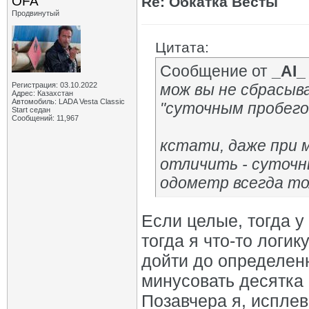
OFA
Re: Обкатка Весты
Продвинутый
Цитата:
Сообщение от
_AI_
Регистрация: 03.10.2022
мож вы не сбрасыв
Адрес: Казахстан
Автомобиль: LADA Vesta Classic
"суточным пробего
Start седан
Сообщений: 11,967
кстати, даже при 
отличить - суточн
одометр всегда то
Если целые, тогда у
тогда я что-то логи
дойти до определенн
минусовать десятка
Позавчера я, испле