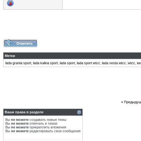
Метки
lada granta sport
,
lada kalina sport
,
lada sport
,
lada sport wtcc
,
lada vesta wtcc
,
wtcc
,
ве
«
Предыдущ
Ваши права в разделе
Вы
не можете
создавать новые темы
Вы
не можете
отвечать в темах
Вы
не можете
прикреплять вложения
Вы
не можете
редактировать свои сообщения