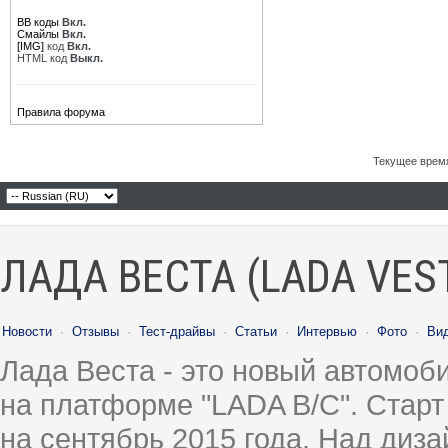
BB коды
Вкл.
Смайлы
Вкл.
[IMG]
код
Вкл.
HTML код
Выкл.
Правила форума
Текущее врем
ЛАДА ВЕСТА (LADA VES
Новости
·
Отзывы
·
Тест-драйвы
·
Статьи
·
Интервью
·
Фото
·
Ви
Лада Веста - это новый автомо
на платформе "LADA B/C". Старт
на сентябрь 2015 года. Над диз