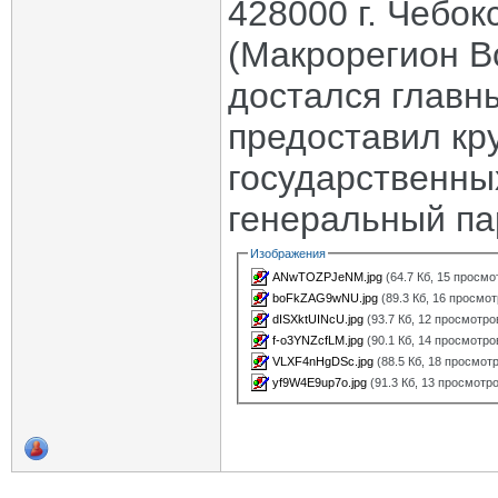
428000 г. Чебо
(Макрорегион В
достался главны
предоставил кр
государственны
генеральный па
Изображения
ANwTOZPJeNM.jpg
(64.7 Кб, 15 просмо
boFkZAG9wNU.jpg
(89.3 Кб, 16 просмот
dISXktUINcU.jpg
(93.7 Кб, 12 просмотро
f-o3YNZcfLM.jpg
(90.1 Кб, 14 просмотро
VLXF4nHgDSc.jpg
(88.5 Кб, 18 просмот
yf9W4E9up7o.jpg
(91.3 Кб, 13 просмотр