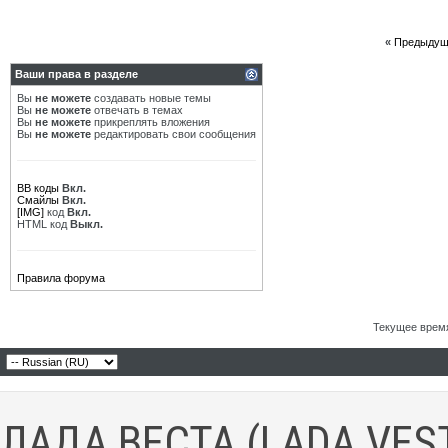
«
Предыдущ
Ваши права в разделе
Вы
не можете
создавать новые темы
Вы
не можете
отвечать в темах
Вы
не можете
прикреплять вложения
Вы
не можете
редактировать свои сообщения
BB коды
Вкл.
Смайлы
Вкл.
[IMG]
код
Вкл.
HTML код
Выкл.
Правила форума
Текущее врем
ЛАДА ВЕСТА (LADA VES