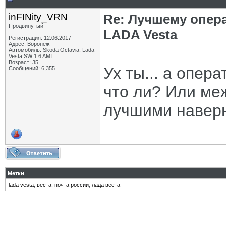
inFINity_VRN
Re: Лучшему опер
Продвинутый
LADA Vesta
Регистрация: 12.06.2017
Адрес: Воронеж
Автомобиль: Skoda Octavia, Lada
Vesta SW 1.6 AMT
Возраст: 35
Ух ты... а опер
Сообщений: 6,355
что ли? Или меж
лучшими наверн
Метки
lada vesta
,
веста
,
почта россии
,
лада веста