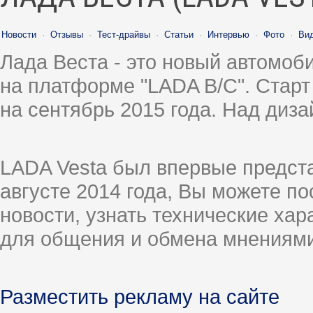
Новости
·
Отзывы
·
Тест-драйвы
·
Статьи
·
Интервью
·
Фото
·
Ви
Лада Веста - это новый автомо
на платформе "LADA B/C". Старт
на сентябрь 2015 года. Над диз
LADA Vesta был впервые предст
августе 2014 года, Вы можете п
новости, узнать технические ха
для общения и обмена мнениями
Разместить рекламу на сайте