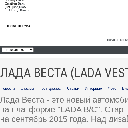
BB коды
Вкл.
Смайлы
Вкл.
[IMG]
код
Вкл.
HTML код
Выкл.
Правила форума
Текущее врем
ЛАДА ВЕСТА (LADA VES
Новости
·
Отзывы
·
Тест-драйвы
·
Статьи
·
Интервью
·
Фото
·
Ви
Лада Веста - это новый автомо
на платформе "LADA B/C". Старт
на сентябрь 2015 года. Над диз