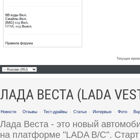
BB коды
Вкл.
Смайлы
Вкл.
[IMG]
код
Вкл.
HTML код
Выкл.
Правила форума
Текущее врем
ЛАДА ВЕСТА (LADA VES
Новости
·
Отзывы
·
Тест-драйвы
·
Статьи
·
Интервью
·
Фото
·
Ви
Лада Веста - это новый автомо
на платформе "LADA B/C". Старт