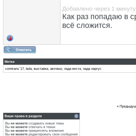
Добавлено через 1 минуту
Как раз попадаю в с
всё сложится.
Метки
comtrans`17
,
lada
,
выставка
,
автоваз
,
лада веста
,
лада ларгус
«
Предыдущ
Ваши права в разделе
Вы
не можете
создавать новые темы
Вы
не можете
отвечать в темах
Вы
не можете
прикреплять вложения
Вы
не можете
редактировать свои сообщения