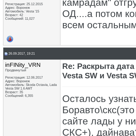
камрадам" отгру
Регистрация: 25.12.2015
Адрес: Воронеж
ОД....а потом к
Автомобиль: Vesta '15
Возраст: 42
Сообщений: 11,027
всем остальным
26.09.2017, 19:21
inFINity_VRN
Re: Раскрыта дат
Продвинутый
Vesta SW и Vesta 
Регистрация: 12.06.2017
Адрес: Воронеж
Автомобиль: Skoda Octavia, Lada
Vesta SW 1.6 AMT
Возраст: 35
Осталось узнать
Сообщений: 6,355
Боравто\скс(это
сайте лады у ни
СКС+), дайнава