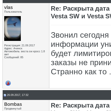
vlas
Re: Раскрыта дат
Пользователь
Vesta SW и Vesta 
Звонил сегодня 
информации уних
Регистрация: 21.09.2017
Адрес: Ачинск
будет лимитиро
Автомобиль: веста sw кросс 1.8
амт
Сообщений: 85
заказы не прин
Странно как то ..
26.09.2017, 17:32
Bombas
Re: Раскрыта дат
Продвинутый