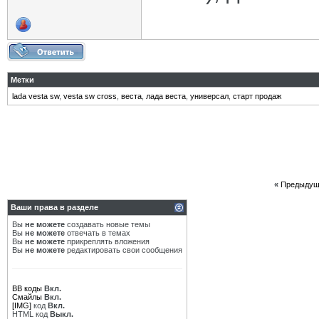
Метки
lada vesta sw
,
vesta sw cross
,
веста
,
лада веста
,
универсал
,
старт продаж
«
Предыдущ
Ваши права в разделе
Вы
не можете
создавать новые темы
Вы
не можете
отвечать в темах
Вы
не можете
прикреплять вложения
Вы
не можете
редактировать свои сообщения
BB коды
Вкл.
Смайлы
Вкл.
[IMG]
код
Вкл.
HTML код
Выкл.