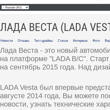
ЛАДА ВЕСТА (LADA VES
Новости
·
Отзывы
·
Тест-драйвы
·
Статьи
·
Интервью
·
Фото
·
Ви
Лада Веста - это новый автомо
на платформе "LADA B/C". Старт
на сентябрь 2015 года. Над диз
LADA Vesta был впервые предст
августе 2014 года, Вы можете п
новости, узнать технические ха