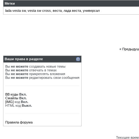
Метки
lada vesta sw
,
vesta sw cross
,
веста
,
лада веста
,
универсал
«
Предыдущ
Ваши права в разделе
Вы
не можете
создавать новые темы
Вы
не можете
отвечать в темах
Вы
не можете
прикреплять вложения
Вы
не можете
редактировать свои сообщения
BB коды
Вкл.
Смайлы
Вкл.
[IMG]
код
Вкл.
HTML код
Выкл.
Правила форума
Текущее врем