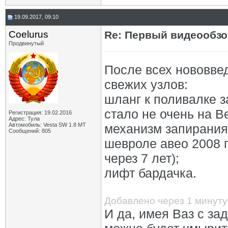
19.09.2017, 09:10
Coelurus
Re: Первый видеообзо
Продвинутый
После всех нововве
свежих узлов:
шланг к поливалке з
стало не очень на Ве
Регистрация: 19.02.2016
Адрес: Тула
Автомобиль: Vesta SW 1.8 MT
механизм запирания-
Сообщений: 805
шевроле авео 2008 
через 7 лет);
лифт бардачка.
Добавлено через 1 минуту
И да, имея Ваз с з