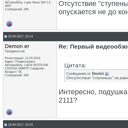
Отсутствие "ступень
Автомобиль: Lada Vesta SW 1.6
АМТ
Сообщений: 296
опускается не до ко
18.09.2017, 23:14
Demon er
Re: Первый видеообзо
Продвинутый
Регистрация: 13.03.2016
Адрес: Подмосковье
Цитата:
Автомобиль: LADA VESTA SW
CROSS1.6МКПП Сердолик
Возраст: 46
Сообщение от
Dmitrii
Сообщений: 399
Отсутствие "ступеньки" не равно 
Интересно, подушка 
2111?
18.09.2017, 23:24