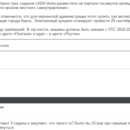
Керчи трех седанов LADA Vesta разместило на портале госзакупок мун
ти органов местного самоуправления».
тмечается, что для керченской администрации хотят купить три автомо
ии города Керчь. Электронный аукцион планируют провести 29 сентября
д требований. В частности, машины должны быть новыми с ПТС 2016-201
 цвете «Платина» и один – в цвете «Плутон».
отров)
ами
упают 3 седана и закупают, что такого то? Было бы 33 (как про гаишные
януться.