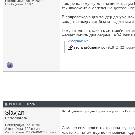
Регистрация: 05.06.2014
Тендер на покупку для администрации 
Сообщений: 1,387
техническому обеспечению деятельнос
В сопровождающих тендер документах о
средства выделяет бюджет администрац
Покупатель выставил к автомобилям ря
желает купить два седана LADA Vesta в
Изображения
вестатребования.jpg
(90.9 Кб, 22 просм
19.09.2017, 16:24
Slavjan
Re: Администрация Керчи закупается Вест
Пользователь
Регистрация: 22.07.2015
Сама по себе новость странная: ну зак
Адрес: Уфа, 102 регион
ласточка: потом другие чиновники подт
Автомобиль: 11173-40-044 (8 кл. с