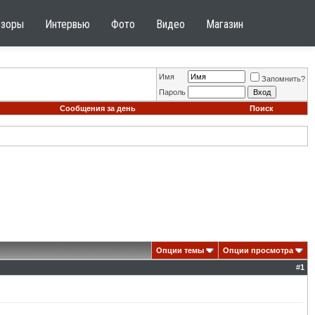
бзоры
Интервью
Фото
Видео
Магазин
Имя
Запомнить?
Пароль
Сообщения за день
Поиск
Опции темы
Опции просмотра
#
1