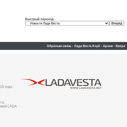
Быстрый переход
Обратная связь
-
Лада Веста Клуб
-
Архив
-
Вверх
15 года.
та,
новой LADA