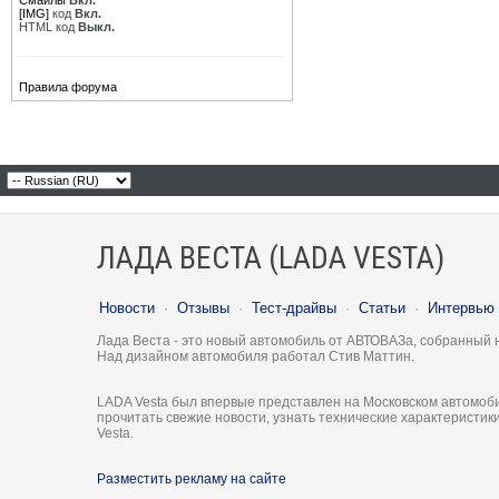
Смайлы
Вкл.
[IMG]
код
Вкл.
HTML код
Выкл.
Правила форума
ЛАДА ВЕСТА (LADA VESTA)
Новости
·
Отзывы
·
Тест-драйвы
·
Статьи
·
Интервью
Лада Веста - это новый автомобиль от АВТОВАЗа, собранный 
Над дизайном автомобиля работал Стив Маттин.
LADA Vesta был впервые представлен на Московском автомоби
прочитать свежие новости, узнать технические характеристи
Vesta.
Разместить рекламу на сайте