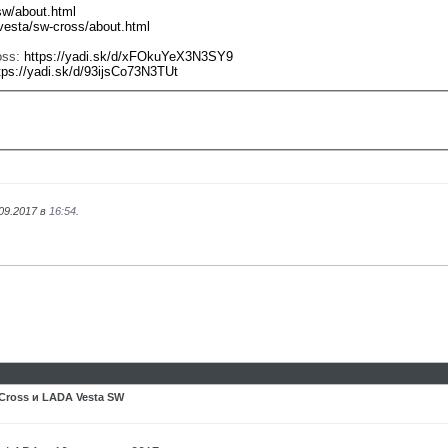
sw/about.html
/vesta/sw-cross/about.html
oss:
https://yadi.sk/d/xFOkuYeX3N3SY9
tps://yadi.sk/d/93ijsCo73N3TUt
09.2017 в
16:54
.
ross и LADA Vesta SW