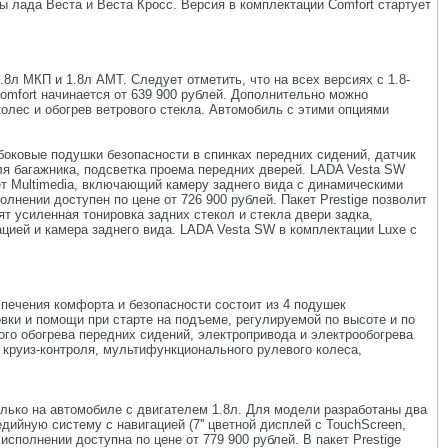
 лада Веста и Веста Кросс. Версия в комплектации Comfort стартует
8л МКП и 1.8л АМТ. Следует отметить, что на всех версиях с 1.8-
mfort начинается от 639 900 рублей. Дополнительно можно
олес и обогрев ветрового стекла. Автомобиль с этими опциями
боковые подушки безопасности в спинках передних сидений, датчик
для багажника, подсветка проема передних дверей. LADA Vesta SW
ет Multimedia, включающий камеру заднего вида с динамическими
нении доступен по цене от 726 900 рублей. Пакет Prestige позволит
т усиленная тонировка задних стекол и стекла двери задка,
цией и камера заднего вида. LADA Vesta SW в комплектации Luxe с
спечения комфорта и безопасности состоит из 4 подушек
вки и помощи при старте на подъеме, регулируемой по высоте и по
ого обогрева передних сидений, электропривода и электрообогрева
, круиз-контроля, мультифункционального рулевого колеса,
олько на автомобиле с двигателем 1.8л. Для модели разработаны два
дийную систему с навигацией (7'' цветной дисплей с TouchScreen,
исполнении доступна по цене от 779 900 рублей. В пакет Prestige