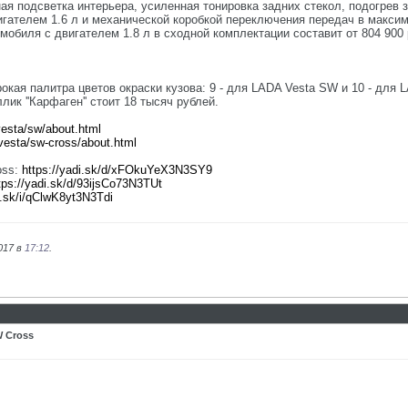
ая подсветка интерьера, усиленная тонировка задних стекол, подогрев 
игателем 1.6 л и механической коробкой переключения передач в максим
омобиля с двигателем 1.8 л в сходной комплектации составит от 804 90
кая палитра цветов окраски кузова: 9 - для LADA Vesta SW и 10 - для 
ик ''Карфаген'' стоит 18 тысяч рублей.
vesta/sw/about.html
/vesta/sw-cross/about.html
oss:
https://yadi.sk/d/xFOkuYeX3N3SY9
tps://yadi.sk/d/93ijsCo73N3TUt
i.sk/i/qClwK8yt3N3Tdi
017 в
17:12
.
 Cross