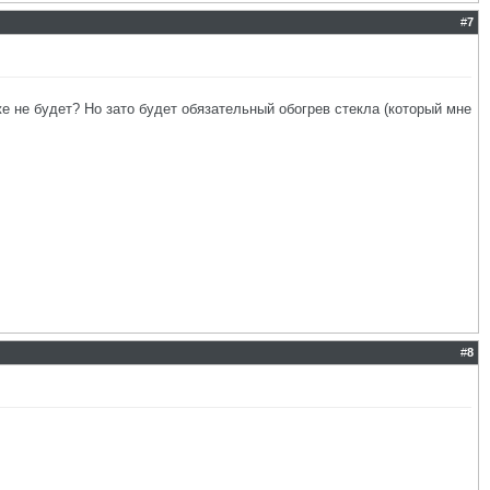
#
7
е не будет? Но зато будет обязательный обогрев стекла (который мне
#
8