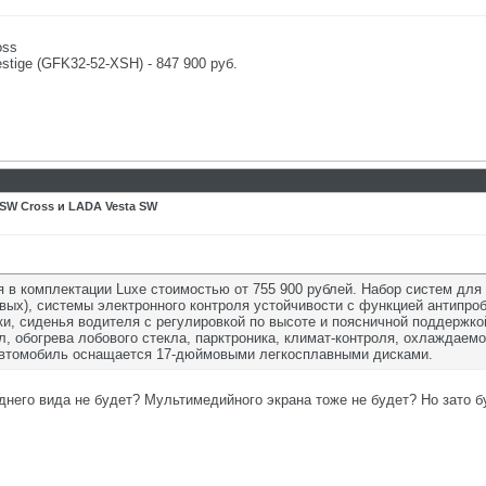
oss
restige (GFK32-52-XSH) - 847 900 руб.
SW Cross и LADA Vesta SW
 в комплектации Luxe стоимостью от 755 900 рублей. Набор систем для
вых), системы электронного контроля устойчивости с функцией антипро
ки, сиденья водителя с регулировкой по высоте и поясничной поддержко
л, обогрева лобового стекла, парктроника, климат-контроля, охлаждаем
Автомобиль оснащается 17-дюймовыми легкосплавными дисками.
днего вида не будет? Мультимедийного экрана тоже не будет? Но зато б