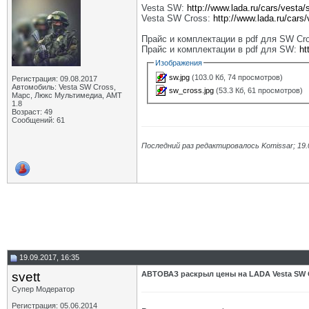
Vesta SW:
http://www.lada.ru/cars/vesta/
Vesta SW Cross:
http://www.lada.ru/cars
Прайс и комплектации в pdf для SW Cr
Прайс и комплектации в pdf для SW:
ht
Изображения
sw.jpg
(103.0 Кб, 74 просмотров)
Регистрация: 09.08.2017
Автомобиль: Vesta SW Cross,
sw_cross.jpg
(53.3 Кб, 61 просмотров)
Марс, Люкс Мультимедиа, АМТ
1.8
Возраст: 49
Сообщений: 61
Последний раз редактировалось Komissar; 19.
19.09.2017, 16:35
svett
АВТОВАЗ раскрыл цены на LADA Vesta SW C
Супер Модератор
Регистрация: 05.06.2014