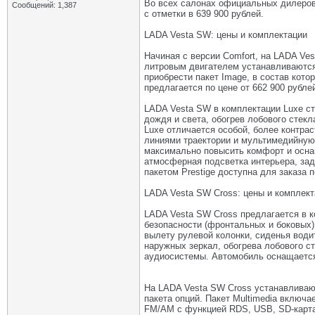
Во всех салонах официальных дилеров 
Сообщений: 1,387
с отметки в 639 900 рублей.
LADA Vesta SW: цены и комплектации
Начиная с версии Comfort, на LADA Ves
литровым двигателем устанавливаются 
приобрести пакет Image, в состав кот
предлагается по цене от 662 900 рубле
LADA Vesta SW в комплектации Luxe ст
дождя и света, обогрев лобового стекл
Luxe отличается особой, более контра
линиями траектории и мультимедийную 
максимально повысить комфорт и оснащ
атмосферная подсветка интерьера, зад
пакетом Prestige доступна для заказа п
LADA Vesta SW Cross: цены и комплект
LADA Vesta SW Cross предлагается в к
безопасности (фронтальных и боковых)
вылету рулевой колонки, сиденья води
наружных зеркал, обогрева лобового с
аудиосистемы. Автомобиль оснащаетс
На LADA Vesta SW Cross устанавливают
пакета опций. Пакет Multimedia включа
FM/AM с функцией RDS, USB, SD-карта, 