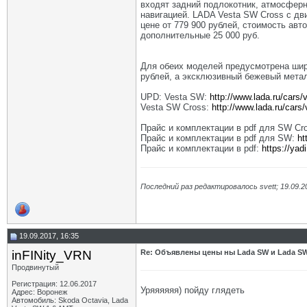
входят задний подлокотник, атмосферн
навигацией. LADA Vesta SW Cross с дв
цене от 779 900 рублей, стоимость авт
дополнительные 25 000 руб.
Для обеих моделей предусмотрена широ
рублей, а эксклюзивный бежевый металл
UPD: Vesta SW:
http://www.lada.ru/cars/
Vesta SW Cross:
http://www.lada.ru/cars
Прайс и комплектации в pdf для SW Cr
Прайс и комплектации в pdf для SW:
ht
Прайс и комплектации в pdf:
https://yad
Последний раз редактировалось svett; 19.09.2
19.09.2017, 16:35
inFINity_VRN
Re: Объявлены цены ны Lada SW и Lada SW
Продвинутый
Регистрация: 12.06.2017
Уряяяяяя) пойду глядеть
Адрес: Воронеж
Автомобиль: Skoda Octavia, Lada