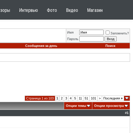
бзоры
Интервью
Фото
Видео
Магазин
Имя
Запомнить?
Пароль
Сообщения за день
Поиск
Страница 1 из 103
1
2
3
4
5
11
51
101
>
Последняя
»
Опции темы
Опции просмотра
#
1