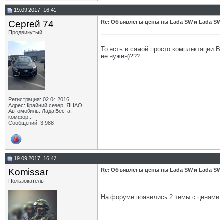
19.09.2017, 16:41
Сергей 74
Re: Объявлены цены ны Lada SW и Lada SW
Продвинутый
То есть в самой просто комплектации В
не нужен)???
Регистрация: 02.04.2016
Адрес: Крайний север, ЯНАО
Автомобиль: Лада Веста,
комфорт.
Сообщений: 3,988
19.09.2017, 16:42
Komissar
Re: Объявлены цены ны Lada SW и Lada SW
Пользователь
На форуме появились 2 темы с ценами.