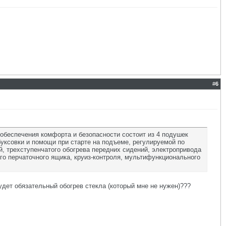
#
6
 обеспечения комфорта и безопасности состоит из 4 подушек
буксовки и помощи при старте на подъеме, регулируемой по
й, трехступенчатого обогрева передних сидений, электропривода
ого перчаточного ящика, круиз-контроля, мультифункционального
удет обязательный обогрев стекла (который мне не нужен)???