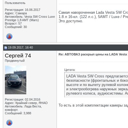
Пользователь
Регистрация: 16.06.2017
Самая навороченная Lada Vesta SW Cr
Адрес: Самара
1.8 л 16-кл. (122 л.с.), 5АМТ / Luxe / P
Автомобиль: Vesta SW Cross Luxe
Prestige 1,8 AMT (Mars)
Это доступно.
Возраст: 57
Сообщений: 30
19.09.2017, 16:40
Сергей 74
Re: АВТОВАЗ раскрыл цены на LADA Vesta 
Продвинутый
Цитата:
LADA Vesta SW Cross предлагается
безопасности (фронтальных и боко
высоте и по вылету рулевой колон
и электрообогрева наружных зерка
рулевого колеса, аудиосистемы. 
Регистрация: 02.04.2016
Адрес: Крайний север, ЯНАО
То есть в этой комплектации камеры за
Автомобиль: Лада Веста,
комфорт.
Сообщений: 3,988