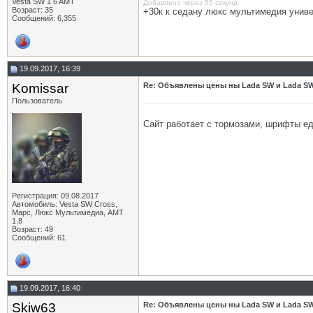
Vesta SW 1.6 AMT
Добавлено через 55 секунд
Возраст: 35
+30к к седану люкс мультимедия универ
Сообщений: 6,355
19.09.2017, 16:39
Komissar
Re: Объявлены цены ны Lada SW и Lada SW
Пользователь
Сайт работает с тормозами, шрифты ед
Регистрация: 09.08.2017
Автомобиль: Vesta SW Cross,
Марс, Люкс Мультимедиа, АМТ
1.8
Возраст: 49
Сообщений: 61
19.09.2017, 16:40
Skiw63
Re: Объявлены цены ны Lada SW и Lada SW