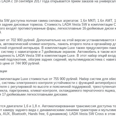
LADA с 19 сентября 2017 года открывается прием заказов на универсалы
ta SW доступна полная гамма силовых агрегатов: 1.6л МКП, 1.6л АМТ, 1.
задние дисковые тормоза. Стоимость LADA Vesta SW в комплектации Co
орого входят противотуманные фары, легкосплавные 16-дюймовые диски к
й.
оит от 702 900 рублей. Дополнительно на этой версии устанавливаются 
а, автоматический климат-контроль, панель второго пола и органайзер 
стной отделкой интерьера. В комплектации Luxe также предусмотрен пак
систему с навигатором и 7-дюймовым экраном. Автомобиль в таком испол
енность LADA Vesta SW в комплектации Luxe. В этот набор опций входя
ний подлокотник, обогрев задних сидений, мультимедиасистема с навига
о цене от 744 900 рублей.
ации
омплектации Luxe стоимостью от 755 900 рублей. Набор систем для обе
, системы электронного контроля устойчивости с функцией антипробуксо
теля с регулировкой по высоте и поясничной поддержкой, трехступенчат
текла, парктроника, климат-контроля, охлаждаемого перчаточного ящика
я 17-дюймовыми легкосплавными дисками.
ся двигатели 1,6 и 1,8 л. Автоматизированная трансмиссия доступна т
ет камеру заднего вида с динамическими линиями траектории и мультиме
AUX, Bluetooth, Hands free, 6 динамиков). LADA Vesta SW Cross в этом 