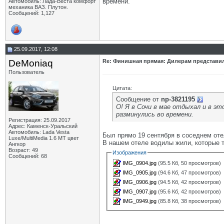
времени.
Автомобиль: Лада-Веста комфорт
механика ВАЗ. Плутон.
Сообщений: 1,127
25.09.2017, 12:08
DeMoniaq
Re: Финишная прямая: Дилерам представи
Пользователь
Цитата:
Сообщение от
np-3821195
О! Я в Сочи в мае отдыхал и в эт
разминулись во времени.
Регистрация: 25.09.2017
Адрес: Каменск-Уральский
Автомобиль: Lada Vesta
Был прямо 19 сентября в соседнем оте
Luxe/MultiMedia 1.6 МТ цвет
В нашем отеле водилы жили, которые т
Ангкор
Возраст: 49
Изображения
Сообщений: 68
IMG_0904.jpg
(95.5 Кб, 50 просмотров)
IMG_0905.jpg
(94.6 Кб, 47 просмотров)
IMG_0906.jpg
(94.5 Кб, 42 просмотров)
IMG_0907.jpg
(95.6 Кб, 42 просмотров)
IMG_0949.jpg
(85.8 Кб, 38 просмотров)