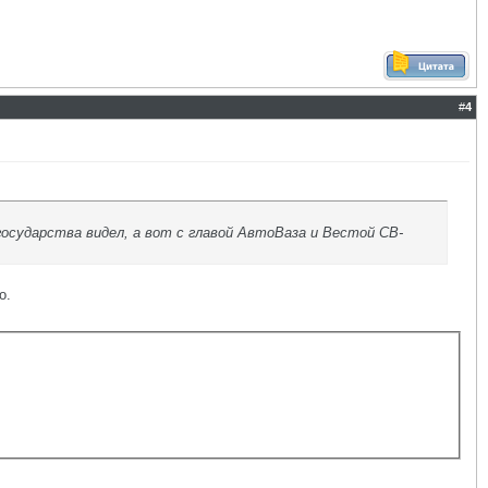
#
4
 государства видел, а вот с главой АвтоВаза и Вестой СВ-
о.