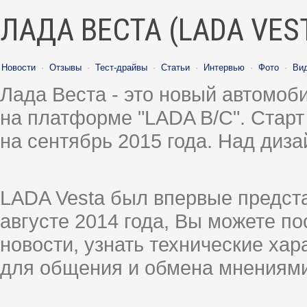
ЛАДА ВЕСТА (LADA VES
Новости
·
Отзывы
·
Тест-драйвы
·
Статьи
·
Интервью
·
Фото
·
Ви
Лада Веста - это новый автомо
на платформе "LADA B/C". Старт
на сентябрь 2015 года. Над диз
LADA Vesta был впервые предст
августе 2014 года, Вы можете п
новости, узнать технические ха
для общения и обмена мнениями