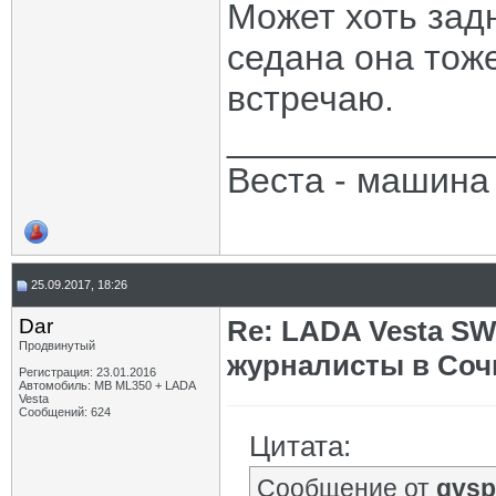
Может хоть задн
седана она тоже
встречаю.
_____________
Веста - машина 
25.09.2017, 18:26
Dar
Re: LADA Vesta SW
Продвинутый
журналисты в Соч
Регистрация: 23.01.2016
Автомобиль: MB ML350 + LADA
Vesta
Сообщений: 624
Цитата:
Сообщение от
gvsp