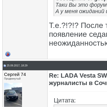
Таки Вы это форум
А у меня ожиданий 
Т.е.?!?!? После
появление седа
неожиданность
25.09.2017, 18:29
Сергей 74
Re: LADA Vesta SW
Продвинутый
журналисты в Соч
Цитата: