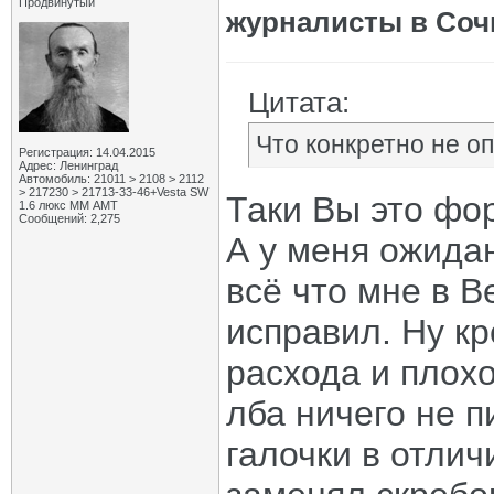
Продвинутый
журналисты в Соч
Цитата:
Что конкретно не о
Регистрация: 14.04.2015
Адрес: Ленинград
Автомобиль: 21011 > 2108 > 2112
> 217230 > 21713-33-46+Vesta SW
Таки Вы это фо
1.6 люкс ММ АМТ
Сообщений: 2,275
А у меня ожидан
всё что мне в В
исправил. Ну к
расхода и плохо
лба ничего не п
галочки в отлич