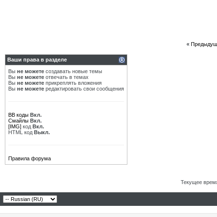
«
Предыдущ
Ваши права в разделе
Вы
не можете
создавать новые темы
Вы
не можете
отвечать в темах
Вы
не можете
прикреплять вложения
Вы
не можете
редактировать свои сообщения
BB коды
Вкл.
Смайлы
Вкл.
[IMG]
код
Вкл.
HTML код
Выкл.
Правила форума
Текущее врем