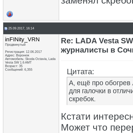
заменял скребо
25.09.2017, 16:14
inFINity_VRN
Re: LADA Vesta SW
Продвинутый
журналисты в Соч
Регистрация: 12.06.2017
Адрес: Воронеж
Автомобиль: Skoda Octavia, Lada
Vesta SW 1.6 AMT
Возраст: 35
Цитата:
Сообщений: 6,355
А, ещё про обогрев 
для галочки в отли
скребок.
Кстати интересн
Может что пере