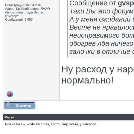
Сообщение от
gvsp
Регистрация: 02.04.2016
Адрес: Крайний север, ЯНАО
Таки Вы это форум
Автомобиль: Лада Веста,
комфорт.
А у меня ожиданий 
Сообщений: 3,988
Весте не нравилось
неисправимого боль
обогрев лба ничего
галочки в отличие 
Ну расход у нар
нормально!
Метки
lada vesta sw
,
vesta sw cross
,
веста
,
лада веста
,
универсал