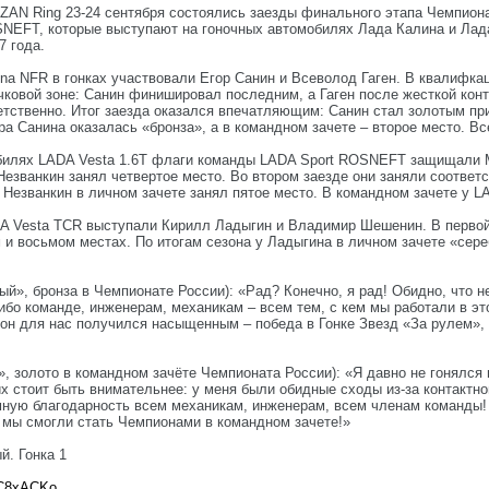
AZAN Ring 23-24 сентября состоялись заезды финального этапа Чемпион
NEFT, которые выступают на гоночных автомобилях Лада Калина и Лада 
7 года.
na NFR в гонках участвовали Егор Санин и Всеволод Гаген. В квалифкац
чковой зоне: Санин финишировал последним, а Гаген после жесткой конт
тветственно. Итог заезда оказался впечатляющим: Санин стал золотым п
а Санина оказалась «бронза», а в командном зачете – второе место. Вс
билях LADA Vesta 1.6Т флаги команды LADA Sport ROSNEFT защищали М
Незванкин занял четвертое место. Во втором заезде они заняли соответ
Незванкин в личном зачете занял пятое место. В командном зачете у 
DA Vesta TCR выступали Кирилл Ладыгин и Владимир Шешенин. В первой
м и восьмом местах. По итогам сезона у Ладыгина в личном зачете «сер
й», бронза в Чемпионате России): «Рад? Конечно, я рад! Обидно, что н
сибо команде, инженерам, механикам – всем тем, с кем мы работали в э
он для нас получился насыщенным – победа в Гонке Звезд «За рулем», 
, золото в командном зачёте Чемпионата России): «Я давно не гонялся 
их стоит быть внимательнее: у меня были обидные сходы из-за контактн
мную благодарность всем механикам, инженерам, всем членам команды! 
е мы смогли стать Чемпионами в командном зачете!»
й. Гонка 1
7C8xACKo