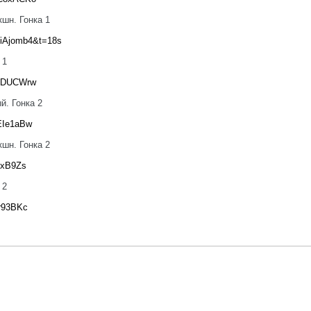
шн. Гонка 1
WiAjomb4&t=18s
 1
dFDUCWrw
й. Гонка 2
EIe1aBw
шн. Гонка 2
exB9Zs
 2
zr93BKc