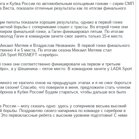
ата и Кубка России по автомобильным кольцевым гонкам – серии СМП
Веста, показали отличные результаты как по итогам финального
ии пилоты показали хорошие результаты, однако в первой гонке
актной борьбы с соперниками сошел с трассы. Во второй гонке они
ризером финальной гонки, а Гаген финишировал пятым. По итогам
еволод Гаген в командном зачете смог занять только 15-е место.
ихаил Митяев и Владислав Незванкин. В первой гонке финального
ственно 4 и 5 места. По итогам сезона Михаил Митяев стал
LADA Sport ROSNEFT «серебро».
 гонке они соответственно финишировали на первом и третьем
ебро», а у Шешенина – пятое место. В командном зачете у LADA Sport
емного не хватило очков на предыдущих этапах и я не смог бороться
том сезоне! Спасибо, что поверили в меня, предложили стать членом
бронза в Кубке России! Будем стараться, чтобы дальше все было
в России – могу сказать одно: здесь у соперников весьма высокий
ой борьбы. Поздравляю своего напарника по команде с серебром в
Это первоклассные ребята с высоким уровнем подготовки! С ними