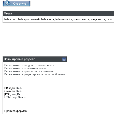
Метки
lada sport
,
lada sport rosneft
,
lada vesta
,
lada vesta tcr
,
гонки
,
веста
,
лада веста
,
рскг
Ваши права в разделе
Вы
не можете
создавать новые темы
Вы
не можете
отвечать в темах
Вы
не можете
прикреплять вложения
Вы
не можете
редактировать свои сообщения
BB коды
Вкл.
Смайлы
Вкл.
[IMG]
код
Вкл.
HTML код
Выкл.
Правила форума