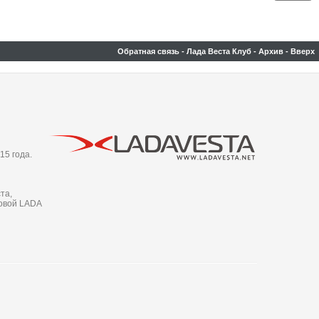
Обратная связь
-
Лада Веста Клуб
-
Архив
-
Вверх
15 года.
та,
новой LADA