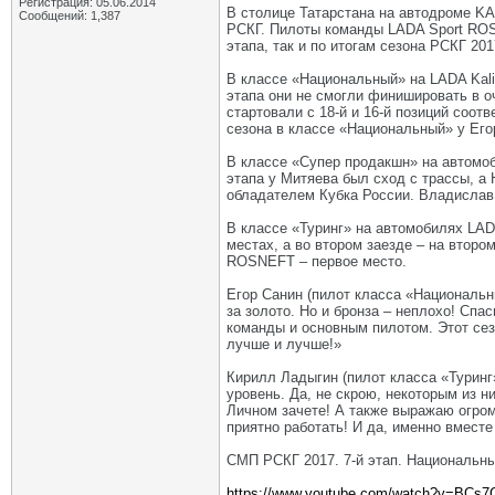
Регистрация: 05.06.2014
В столице Татарстана на автодроме K
Сообщений: 1,387
РСКГ. Пилоты команды LADA Sport ROS
этапа, так и по итогам сезона РСКГ 201
В классе «Национальный» на LADA Kali
этапа они не смогли финишировать в о
стартовали с 18-й и 16-й позиций соо
сезона в классе «Национальный» у Егор
В классе «Супер продакшн» на автомо
этапа у Митяева был сход с трассы, а 
обладателем Кубка России. Владислав 
В классе «Туринг» на автомобилях LA
местах, а во втором заезде – на второ
ROSNEFT – первое место.
Егор Санин (пилот класса «Национальны
за золото. Но и бронза – неплохо! Спа
команды и основным пилотом. Этот сез
лучше и лучше!»
Кирилл Ладыгин (пилот класса «Туринг»
уровень. Да, не скрою, некоторым из н
Личном зачете! А также выражаю огро
приятно работать! И да, именно вмест
СМП РСКГ 2017. 7-й этап. Национальны
https://www.youtube.com/watch?v=BCs