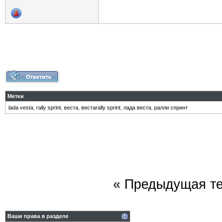
Метки
lada vesta
,
rally sprint
,
веста
,
вестаrally sprint
,
лада веста
,
ралли спринт
«
Предыдущая т
Ваши права в разделе