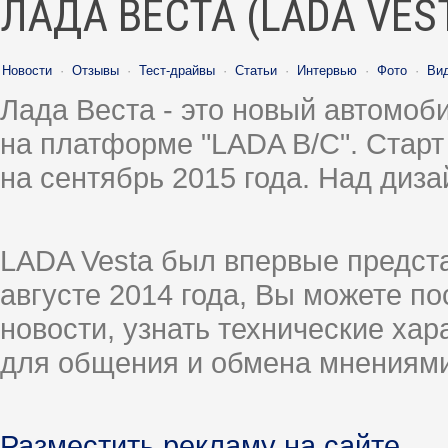
ЛАДА ВЕСТА (LADA VES
Новости
·
Отзывы
·
Тест-драйвы
·
Статьи
·
Интервью
·
Фото
·
Ви
Лада Веста - это новый автомо
на платформе "LADA B/C". Старт
на сентябрь 2015 года. Над диз
LADA Vesta был впервые предст
августе 2014 года, Вы можете п
новости, узнать технические ха
для общения и обмена мнениями
Разместить рекламу на сайте