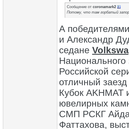
Сообщение от
coronamark2
Потому, что там горбатый запор
А победителями
и Александр Ду
седане
Volkswa
Национального 
Российской сер
отличный заезд
Кубок AKHMAT и
ювелирных камн
СМП РСКГ Айда
Фаттахова, выс