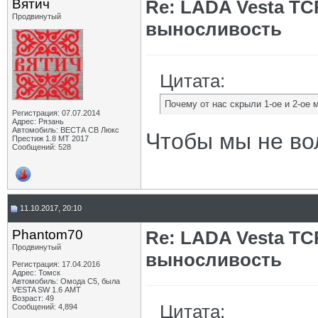
Вятич
Re: LADA Vesta TC
Продвинутый
выносливость
Цитата:
Почему от нас скрыли 1-ое и 2-ое 
Регистрация: 07.07.2014
Адрес: Рязань
Автомобиль: ВЕСТА СВ Люкс
Чтобы мы не во
Престиж 1.8 МТ 2017
Сообщений: 528
11.10.2017, 20:10
Phantom70
Re: LADA Vesta TC
Продвинутый
выносливость
Регистрация: 17.04.2016
Адрес: Томск
Автомобиль: Омода С5, была
VESTA SW 1.6 АМТ
Возраст: 49
Цитата:
Сообщений: 4,894