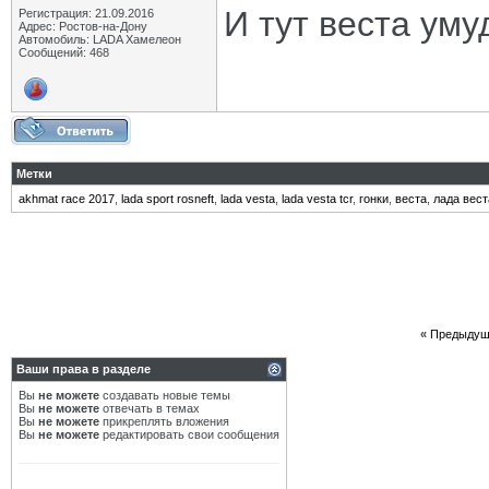
И тут веста уму
Регистрация: 21.09.2016
Адрес: Ростов-на-Дону
Автомобиль: LADA Хамелеон
Сообщений: 468
Метки
akhmat race 2017
,
lada sport rosneft
,
lada vesta
,
lada vesta tcr
,
гонки
,
веста
,
лада вест
«
Предыдущ
Ваши права в разделе
Вы
не можете
создавать новые темы
Вы
не можете
отвечать в темах
Вы
не можете
прикреплять вложения
Вы
не можете
редактировать свои сообщения