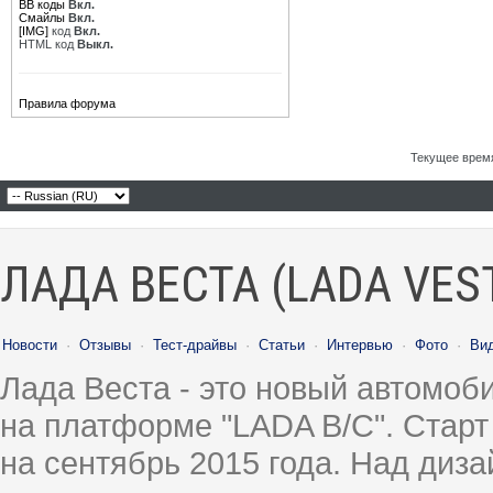
BB коды
Вкл.
Смайлы
Вкл.
[IMG]
код
Вкл.
HTML код
Выкл.
Правила форума
Текущее врем
ЛАДА ВЕСТА (LADA VES
Новости
·
Отзывы
·
Тест-драйвы
·
Статьи
·
Интервью
·
Фото
·
Ви
Лада Веста - это новый автомо
на платформе "LADA B/C". Старт
на сентябрь 2015 года. Над диз