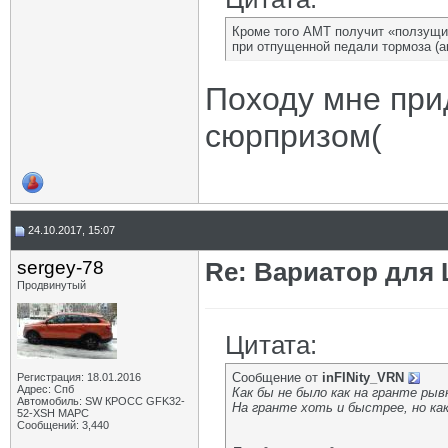
Кроме того АМТ получит «ползущий
при отпущенной педали тормоза (ак
Походу мне при
сюрпризом(
24.10.2017, 15:07
sergey-78
Re: Вариатор для
Продвинутый
Цитата:
Сообщение от
inFINity_VRN
Регистрация: 18.01.2016
Адрес: Спб
Как бы не было как на гранте рыв
Автомобиль: SW КРОСС GFK32-
На гранте хоть и быстрее, но как
52-XSH МАРС
Сообщений: 3,440