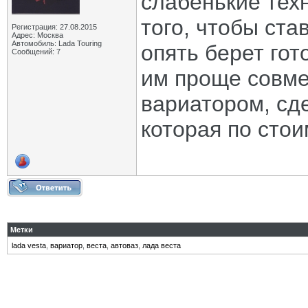
слабенькие тех
того, чтобы ста
Регистрация: 27.08.2015
Адрес: Москва
Автомобиль: Lada Touring
опять берет гот
Сообщений: 7
им проще совме
вариатором, сд
которая по стои
Метки
lada vesta
,
вариатор
,
веста
,
автоваз
,
лада веста