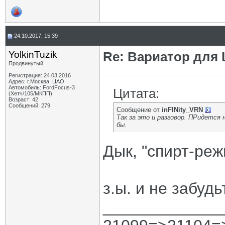
24.10.2017, 15:39
YolkinTuzik
Re: Вариатор для
Продвинутый
Регистрация: 24.03.2016
Адрес: г.Москва, ЦАО
Автомобиль: FordFocus-3
Цитата:
(Хетч/105/МКПП)
Возраст: 42
Сообщений: 279
Сообщение от
inFINity_VRN
Так за это и разговор. ПРидется
бы.
Дык, "спирт-ре
з.ы. и не забуд
_____________