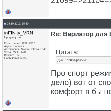
21099=>21104=
24.10.2017, 15:50
inFINity_VRN
Re: Вариатор для
Продвинутый
Регистрация: 12.06.2017
Адрес: Воронеж
Автомобиль: Skoda Octavia, Lada
Цитата:
Vesta SW 1.6 AMT
Возраст: 35
Сообщений: 6,355
Дык, "спирт-режим"
Про спорт режим
дело) вот от сп
комфорт я бы не