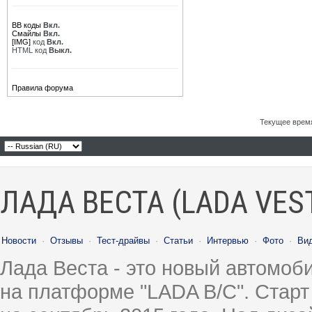
BB коды
Вкл.
Смайлы
Вкл.
[IMG]
код
Вкл.
HTML код
Выкл.
Правила форума
Текущее врем
ЛАДА ВЕСТА (LADA VES
Новости
·
Отзывы
·
Тест-драйвы
·
Статьи
·
Интервью
·
Фото
·
Ви
Лада Веста - это новый автомо
на платформе "LADA B/C". Старт