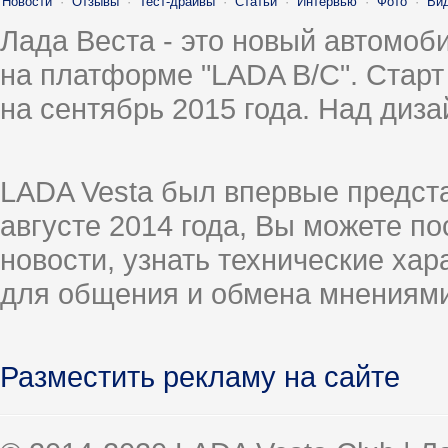
Новости
·
Отзывы
·
Тест-драйвы
·
Статьи
·
Интервью
·
Фото
·
Ви
Лада Веста - это новый автомо
на платформе "LADA B/C". Старт
на сентябрь 2015 года. Над диз
LADA Vesta был впервые предст
августе 2014 года, Вы можете п
новости, узнать технические ха
для общения и обмена мнениями
Разместить рекламу на сайте