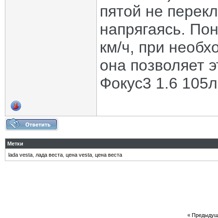
пятой не перек
напрягаясь. Пон
км/ч, при необх
она позволяет э
Фокус3 1.6 105
Метки
lada vesta
,
лада веста
,
цена vesta
,
цена веста
«
Предыдущ