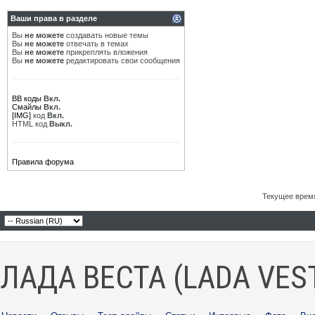
Ваши права в разделе
Вы
не можете
создавать новые темы
Вы
не можете
отвечать в темах
Вы
не можете
прикреплять вложения
Вы
не можете
редактировать свои сообщения
BB коды
Вкл.
Смайлы
Вкл.
[IMG]
код
Вкл.
HTML код
Выкл.
Правила форума
Текущее врем
ЛАДА ВЕСТА (LADA VES