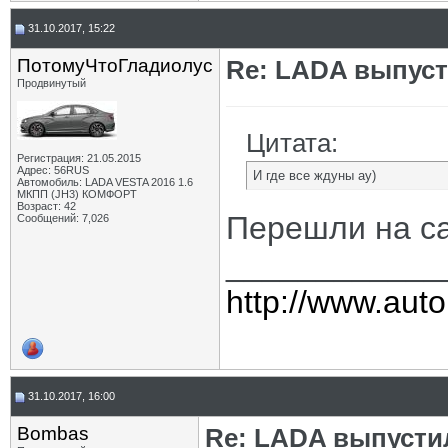
31.10.2017, 15:22
ПотомуЧтоГладиолус
Re: LADA выпуст
Продвинутый
Цитата:
Регистрация: 21.05.2015
Адрес: 56RUS
И где все ждуны ау)
Автомобиль: LADA VESTA 2016 1.6
МКПП (JH3) КОМФОРТ
Возраст: 42
Перешли на с
Сообщений: 7,026
____________
http://www.auto
31.10.2017, 16:00
Bombas
Re: LADA выпусти