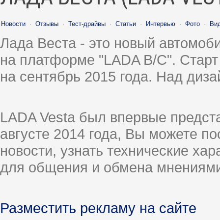
Новости
·
Отзывы
·
Тест-драйвы
·
Статьи
·
Интервью
·
Фото
·
Ви
Лада Веста - это новый автомо
на платформе "LADA B/C". Старт
на сентябрь 2015 года. Над диз
LADA Vesta был впервые предст
августе 2014 года, Вы можете п
новости, узнать технические ха
для общения и обмена мнениями
Разместить рекламу на сайте