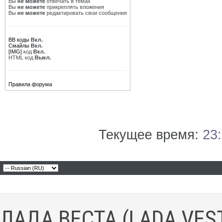
Вы
не можете
отвечать в темах
Вы
не можете
прикреплять вложения
Вы
не можете
редактировать свои сообщения
BB коды
Вкл.
Смайлы
Вкл.
[IMG]
код
Вкл.
HTML код
Выкл.
Правила форума
Текущее время:
23
ЛАДА ВЕСТА (LADA VES