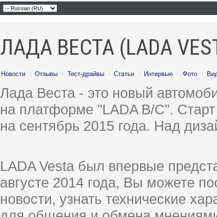
ЛАДА ВЕСТА (LADA VES
Новости
·
Отзывы
·
Тест-драйвы
·
Статьи
·
Интервью
·
Фото
·
Ви
Лада Веста - это новый автомо
на платформе "LADA B/C". Старт
на сентябрь 2015 года. Над диз
LADA Vesta был впервые предст
августе 2014 года, Вы можете п
новости, узнать технические ха
для общения и обмена мнениями