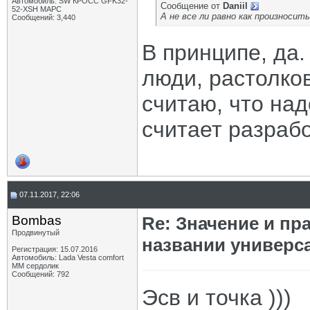
Автомобиль: SW КРОСС GFK32-
Сообщение от
Daniil
52-XSH МАРС
А не все ли равно как произносит
Сообщений: 3,440
В принципе, да
люди, растолко
считаю, что на
считает разрабо
07.11.2017, 22:06
Bombas
Re: Значение и п
Продвинутый
названии универс
Регистрация: 15.07.2016
Автомобиль: Lada Vesta comfort
MM сердолик
Сообщений: 792
Эсв и точка )))