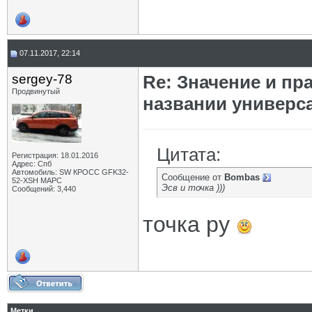
07.11.2017, 22:14
sergey-78
Re: Значение и п
Продвинутый
названии универс
Цитата:
Регистрация: 18.01.2016
Адрес: Спб
Автомобиль: SW КРОСС GFK32-
Сообщение от
Bombas
52-XSH МАРС
Эсв и точка )))
Сообщений: 3,440
точка ру
Метки