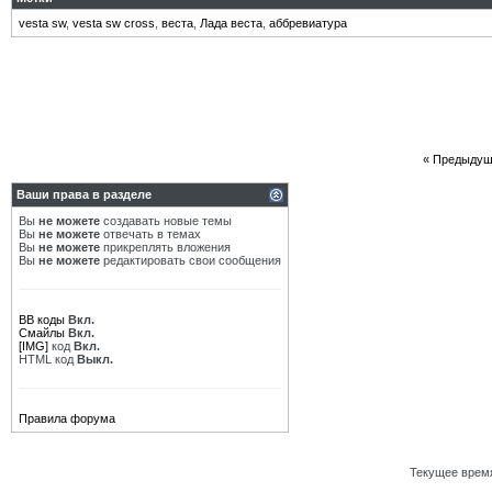
vesta sw
,
vesta sw cross
,
веста
,
Лада веста
,
аббревиатура
«
Предыдущ
Ваши права в разделе
Вы
не можете
создавать новые темы
Вы
не можете
отвечать в темах
Вы
не можете
прикреплять вложения
Вы
не можете
редактировать свои сообщения
BB коды
Вкл.
Смайлы
Вкл.
[IMG]
код
Вкл.
HTML код
Выкл.
Правила форума
Текущее врем