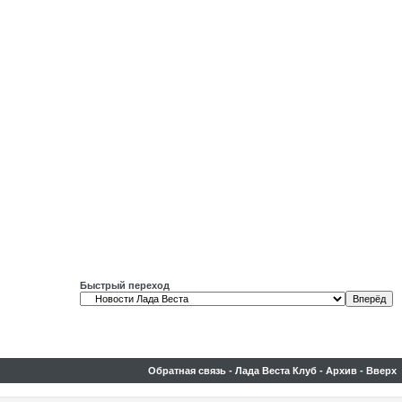
Быстрый переход
Обратная связь
-
Лада Веста Клуб
-
Архив
-
Вверх