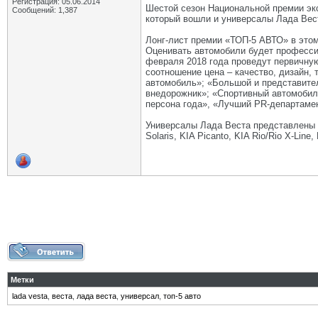
Регистрация: 05.06.2014
Шестой сезон Национальной премии экс
Сообщений: 1,387
который вошли и универсалы Лада Вес
Лонг-лист премии «ТОП-5 АВТО» в этом
Оценивать автомобили будет професси
февраля 2018 года проведут первичную
соотношение цена – качество, дизайн, 
автомобиль»; «Большой и представите
внедорожник»; «Спортивный автомобиль
персона года», «Лучший PR-департаме
Универсалы Лада Веста представлены 
Solaris, KIA Picanto, KIA Rio/Rio X-L
Метки
lada vesta
,
веста
,
лада веста
,
универсал
,
топ-5 авто