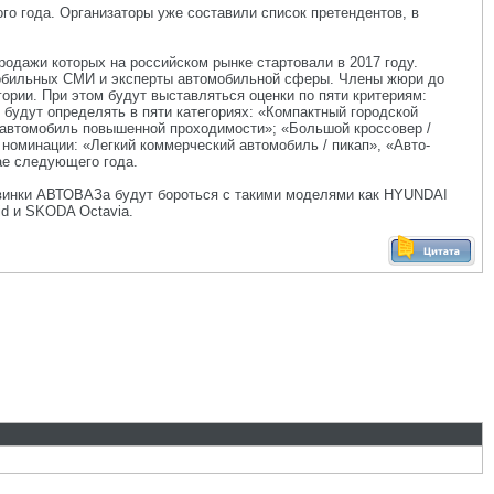
го года. Организаторы уже составили список претендентов, в
одажи которых на российском рынке стартовали в 2017 году.
мобильных СМИ и эксперты автомобильной сферы. Члены жюри до
ории. При этом будут выставляться оценки по пяти критериям:
 будут определять в пяти категориях: «Компактный городской
 автомобиль повышенной проходимости»; «Большой кроссовер /
 номинации: «Легкий коммерческий автомобиль / пикап», «Авто-
ае следующего года.
овинки АВТОВАЗа будут бороться с такими моделями как HYUNDAI
id и SKODA Octavia.