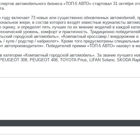
пертов автомобильного бизнеса «ТОП-5 АВТО» стартовал 31 октября это
та.
 году включает 73 новых или существенно обновленных автомобилей, пр
ональное жюри, в состав которого входят известные журналисты авто
 оценку, и определят пять лучших по их мнению моделей в каждой катег
технический уровень, комфорт и практичность. Традиционно победителей
льский городской автомобиль»; «Компактный кроссовер / внедорожник и
 / купе / родстер / кабриолет». Кроме того предусмотрены специальные
нт автопроизводителя». Победителей премии «ТОП-5 АВТО» назовут в м
в категории «Компактный городской автомобиль». За звание лучшего н
ine, PEUGEOT 308, PEUGEOT 408, TOYOTA Prius, LIFAN Solano, SKODA Rap