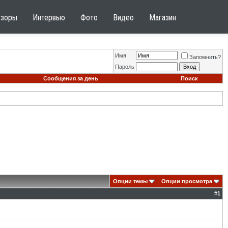
бзоры
Интервью
Фото
Видео
Магазин
Имя
Запомнить?
Пароль
Сообщения за день
Поиск
Опции темы
Опции просмотра
#
1