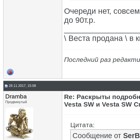
Очереди нет, совсем
до 90т.р.
_________________
\ Веста продана \ в 
Последний раз редакти
28.11.2017, 15:08
Dramba
Re: Раскрыты подробн
Продвинутый
Vesta SW и Vesta SW C
Цитата:
Сообщение от
SerB