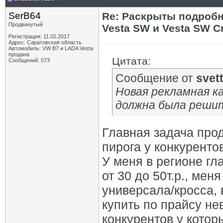
SerB64
Re: Раскрыты подробн
Продвинутый
Vesta SW и Vesta SW C
Регистрация: 11.02.2017
Адрес: Саратовская область
Автомобиль: VW B7 и LADA Vesta
продана
Цитата:
Сообщений: 573
Сообщение от
svet
Новая рекламная к
должна была решить
Главная задача про
пирога у конкурентов
У меня в регионе г
от 30 до 50т.р., мен
универсала/кросса, 
купить по прайсу не
конкурентов у которы