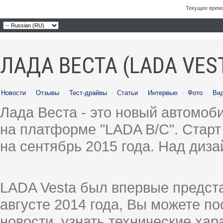
Текущее врем
ЛАДА ВЕСТА (LADA VES
Новости
·
Отзывы
·
Тест-драйвы
·
Статьи
·
Интервью
·
Фото
·
Ви
Лада Веста - это новый автомо
на платформе "LADA B/C". Старт
на сентябрь 2015 года. Над диз
LADA Vesta был впервые предст
августе 2014 года, Вы можете п
новости, узнать технические ха