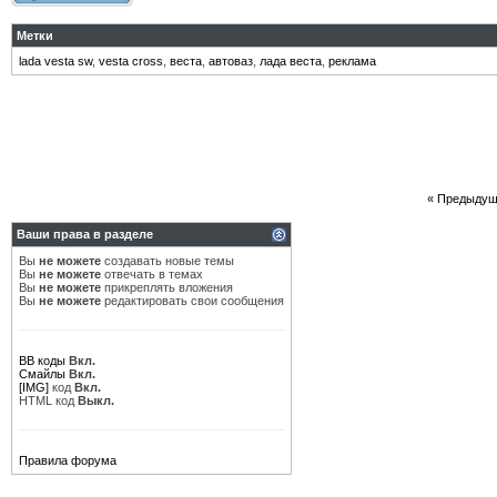
Метки
lada vesta sw
,
vesta cross
,
веста
,
автоваз
,
лада веста
,
реклама
«
Предыдущ
Ваши права в разделе
Вы
не можете
создавать новые темы
Вы
не можете
отвечать в темах
Вы
не можете
прикреплять вложения
Вы
не можете
редактировать свои сообщения
BB коды
Вкл.
Смайлы
Вкл.
[IMG]
код
Вкл.
HTML код
Выкл.
Правила форума