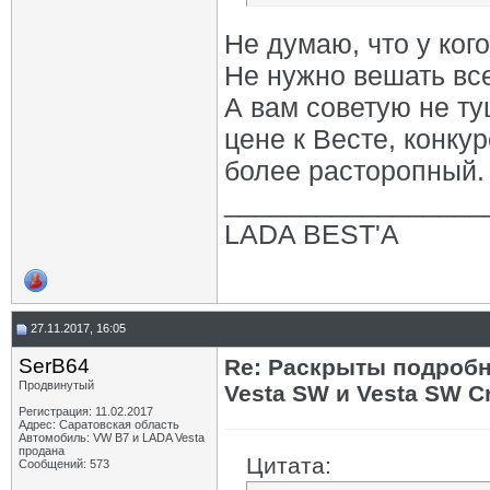
Не думаю, что у ког
Не нужно вешать все
А вам советую не ту
цене к Весте, конкур
более расторопный.
_________________
LADA ВЕSТ'А
27.11.2017, 16:05
SerB64
Re: Раскрыты подробн
Продвинутый
Vesta SW и Vesta SW C
Регистрация: 11.02.2017
Адрес: Саратовская область
Автомобиль: VW B7 и LADA Vesta
продана
Цитата:
Сообщений: 573