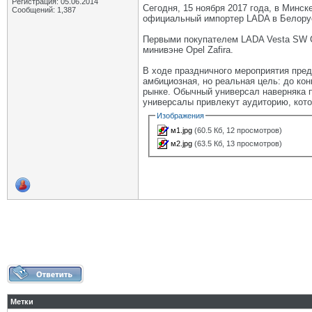
Регистрация: 05.06.2014
Сегодня, 15 ноября 2017 года, в Мин
Сообщений: 1,387
официальный импортер LADA в Белорус
Первыми покупателем LADA Vesta SW C
минивэне Opel Zafira.
В ходе праздничного мероприятия пре
амбициозная, но реальная цель: до кон
рынке. Обычный универсал наверняка п
универсалы привлекут аудиторию, кото
Изображения
м1.jpg
(60.5 Кб, 12 просмотров)
м2.jpg
(63.5 Кб, 13 просмотров)
Метки