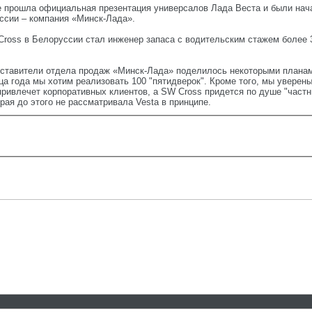
ске прошла официальная презентация универсалов Лада Веста и были на
сии – компания «Минск-Лада».
ross в Белоруссии стал инженер запаса с водительским стажем более 
дставители отдела продаж «Минск-Лада» поделилось некоторыми плана
ца года мы хотим реализовать 100 "пятидверок". Кроме того, мы уверен
ривлечет корпоративных клиентов, а SW Cross придется по душе "частн
рая до этого не рассматривала Vesta в принципе.