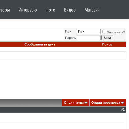
бзоры
Интервью
Фото
Видео
Магазин
Имя
Запомнить?
Пароль
Сообщения за день
Поиск
Опции темы
Опции просмотра
#
1