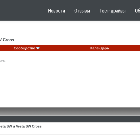
Новости
Отзывы
Тест-драйвы
О
W Cross
Сообщество
Календарь
еле.
ta SW и Vesta SW Cross