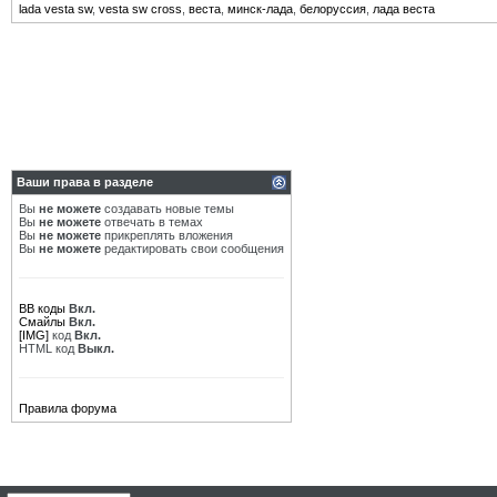
lada vesta sw
,
vesta sw cross
,
веста
,
минск-лада
,
белоруссия
,
лада веста
Ваши права в разделе
Вы
не можете
создавать новые темы
Вы
не можете
отвечать в темах
Вы
не можете
прикреплять вложения
Вы
не можете
редактировать свои сообщения
BB коды
Вкл.
Смайлы
Вкл.
[IMG]
код
Вкл.
HTML код
Выкл.
Правила форума