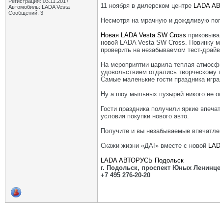
Регистрация: 03.11.2017
11 ноября в дилерском центре
LADA А
Автомобиль: LADA Vesta
Сообщений: 3
Несмотря на мрачную и дождливую пог
Новая LADA Vesta SW Cross
приковывал
новой LADA Vesta SW Cross. Новинку м
проверить на незабываемом тест-драйв
На мероприятии царила теплая атмосфе
удовольствием отдались творческому 
Самые маленькие гости праздника игра
Ну а шоу мыльных пузырей никого не о
Гости праздника получили яркие впеча
условия покупки нового авто.
Получите и вы незабываемые впечатлен
Скажи жизни «ДА!» вместе с новой
LAD
LADA АВТОРУСЬ Подольск
г. Подольск, проспект Юных Ленинцев
+7 495 276-20-20