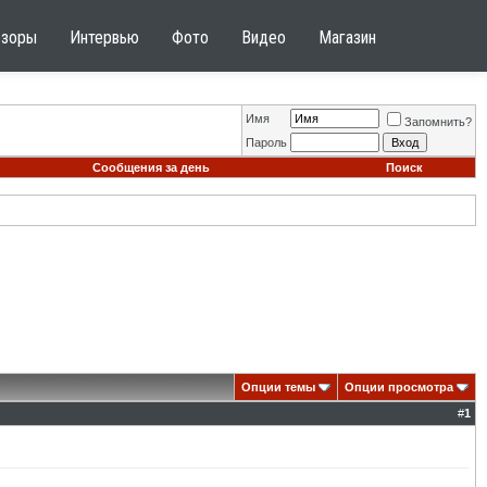
бзоры
Интервью
Фото
Видео
Магазин
Имя
Запомнить?
Пароль
Сообщения за день
Поиск
Опции темы
Опции просмотра
#
1