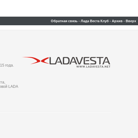
Обратная связь
-
Лада Веста Клуб
-
Архив
-
Вверх
15 года.
та,
новой LADA