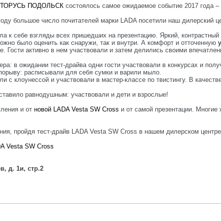
ВТОРУСЬ ПОДОЛЬСК
состоялось самое ожидаемое событие 2017 года – 
оду большое число почитателей марки LADA посетили наш дилерский це
а к себе взгляды всех пришедших на презентацию. Яркий, контрастный
ожно было оценить как снаружи, так и внутри. А комфорт и отточенную
у
е. Гости активно в нем участвовали и затем делились своими впечатле
ра: в ожидании тест-драйва одни гости участвовали в конкурсах и полу
порыву: расписывали для себя сумки и варили мыло.
ли с клоунессой и участвовали в мастер-классе по твистингу. В качест
ставило равнодушным: участвовали и дети и взрослые!
тления и от
новой LADA Vesta SW Cross
и от самой презентации. Многие
ия, пройдя тест-драйв LADA Vesta SW Cross в нашем дилерском центре
A Vesta SW Cross
, д. 1и, стр.2