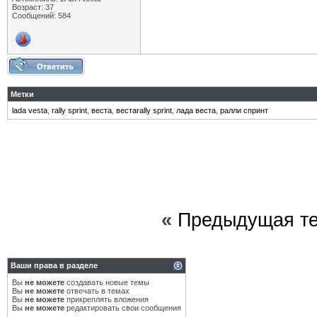
Возраст: 37
Сообщений: 584
Метки
lada vesta
,
rally sprint
,
веста
,
вестаrally sprint
,
лада веста
,
ралли спринт
«
Предыдущая т
Ваши права в разделе
Вы
не можете
создавать новые темы
Вы
не можете
отвечать в темах
Вы
не можете
прикреплять вложения
Вы
не можете
редактировать свои сообщения