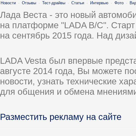
Новости
·
Отзывы
·
Тест-драйвы
·
Статьи
·
Интервью
·
Фото
·
Ви
Лада Веста - это новый автомо
на платформе "LADA B/C". Старт
на сентябрь 2015 года. Над диз
LADA Vesta был впервые предст
августе 2014 года, Вы можете п
новости, узнать технические ха
для общения и обмена мнениями
Разместить рекламу на сайте