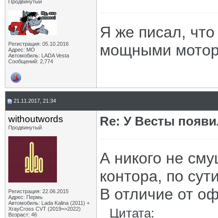
Продвинутый
Я же писал, что
Регистрация: 05.10.2016
мощными мотор
Адрес: МО
Автомобиль: LADA Vesta
Сообщений: 2,774
21.11.2017, 21:34
withoutwords
Re: У Весты появи
Продвинутый
А никого не сму
контора, по су
В отличие от о
Регистрация: 22.06.2015
Адрес: Пермь
Автомобиль: Lada Kalina (2011) +
XrayCross CVT (2019=>2022)
Цитата:
Возраст: 46