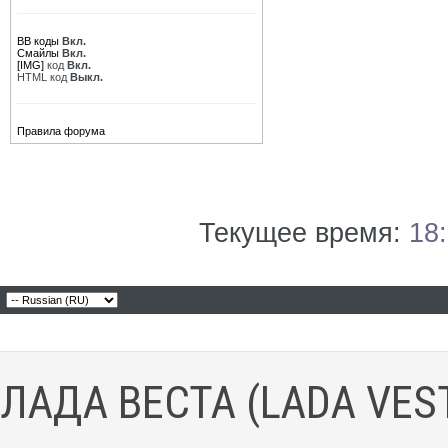
BB коды
Вкл.
Смайлы
Вкл.
[IMG]
код
Вкл.
HTML код
Выкл.
Правила форума
Текущее время:
18
ЛАДА ВЕСТА (LADA VES