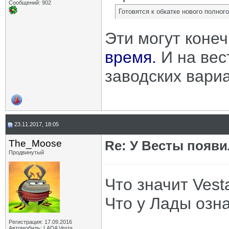
Сообщений: 902
Готовятся к обкатке нового полног
Эти могут коне
время.
И на вест
заводских вариа
23.11.2017, 18:05
The_Moose
Re: У Весты появи
Продвинутый
Что значит Vest
Что у Лады озн
Регистрация: 17.09.2016
Автомобиль: LADA Vesta