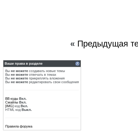
«
Предыдущая т
Ваши права в разделе
Вы
не можете
создавать новые темы
Вы
не можете
отвечать в темах
Вы
не можете
прикреплять вложения
Вы
не можете
редактировать свои сообщения
BB коды
Вкл.
Смайлы
Вкл.
[IMG]
код
Вкл.
HTML код
Выкл.
Правила форума