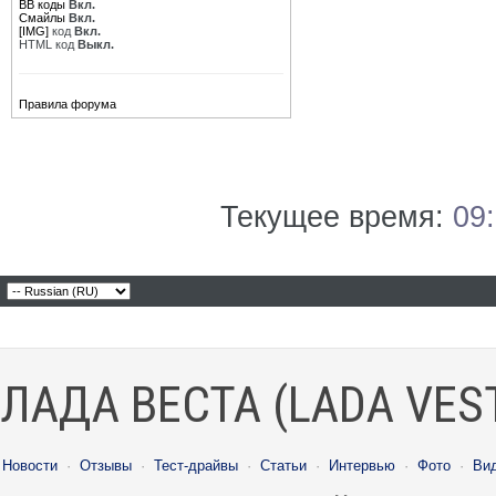
BB коды
Вкл.
Смайлы
Вкл.
[IMG]
код
Вкл.
HTML код
Выкл.
Правила форума
Текущее время:
09
ЛАДА ВЕСТА (LADA VES
Новости
·
Отзывы
·
Тест-драйвы
·
Статьи
·
Интервью
·
Фото
·
Ви