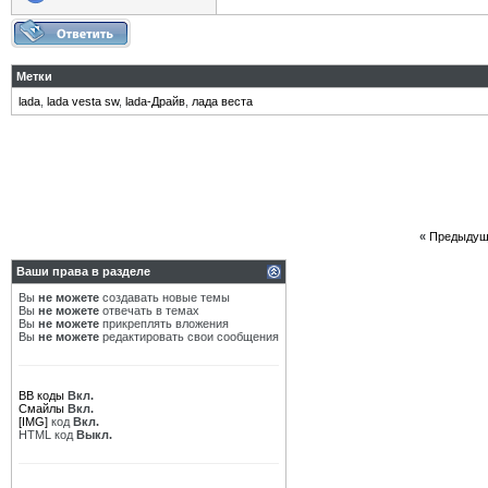
Метки
lada
,
lada vesta sw
,
lada-Драйв
,
лада веста
«
Предыдущ
Ваши права в разделе
Вы
не можете
создавать новые темы
Вы
не можете
отвечать в темах
Вы
не можете
прикреплять вложения
Вы
не можете
редактировать свои сообщения
BB коды
Вкл.
Смайлы
Вкл.
[IMG]
код
Вкл.
HTML код
Выкл.