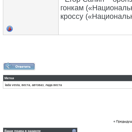
гонкам («Националь
кроссу («Националь
Метки
lada vesta
,
веста
,
автоваз
,
лада веста
«
Предыдущ
Ваши права в разделе