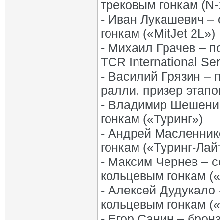
трековым гонкам (N-
- Иван Лукашевич –
гонкам («MitJet 2L»)
- Михаил Грачев – 
TCR International Ser
- Василий Грязин –
ралли, призер этап
- Владимир Шешенин
гонкам («Туринг»)
- Андрей Масленник
гонкам («Туринг-Лай
- Максим Чернев – 
кольцевым гонкам (
- Алексей Дудукало
кольцевым гонкам («
- Егор Санин – брон