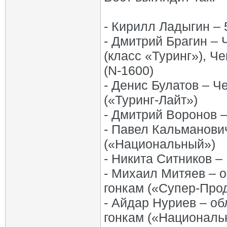
- Кирилл Ладыгин –
- Дмитрий Брагин –
(класс «Туринг»), Ч
(N-1600)
- Денис Булатов – 
(«Туринг-Лайт»)
- Дмитрий Воронов 
- Павел Кальманови
(«Национальный»)
- Никита Ситников –
- Михаил Митяев – 
гонкам («Супер-Про
- Айдар Нуриев – о
гонкам («Националь