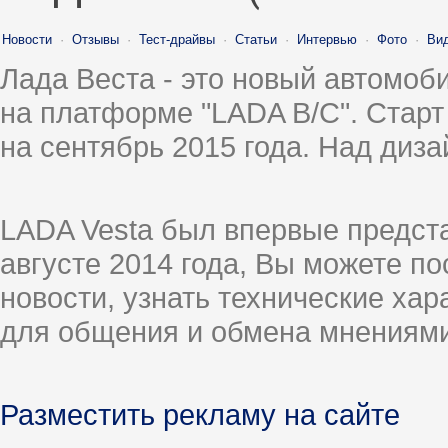
Новости
·
Отзывы
·
Тест-драйвы
·
Статьи
·
Интервью
·
Фото
·
Ви
Лада Веста - это новый автомо
на платформе "LADA B/C". Старт
на сентябрь 2015 года. Над диз
LADA Vesta был впервые предст
августе 2014 года, Вы можете п
новости, узнать технические ха
для общения и обмена мнениями
Разместить рекламу на сайте