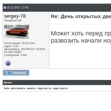
16.12.2017, 17:41
sergey-78
Re: День открытых дв
Продвинутый
Может хоть перед п
развозить начали н
Регистрация: 18.01.2016
Адрес: Спб
Автомобиль: SW КРОСС GFK32-
52-XSH МАРС
Сообщений: 3,440
Метки
lada
,
lada ижевск
,
ижавто
,
лада веста
,
лада гранта