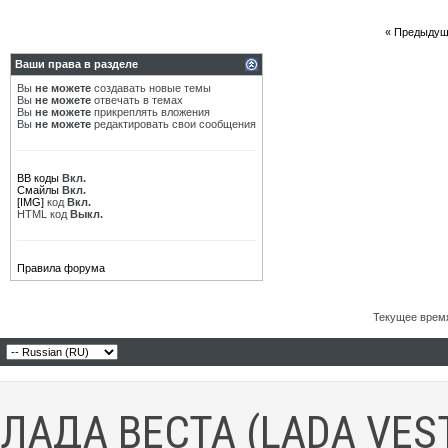
«
Предыдущ
Ваши права в разделе
Вы
не можете
создавать новые темы
Вы
не можете
отвечать в темах
Вы
не можете
прикреплять вложения
Вы
не можете
редактировать свои сообщения
BB коды
Вкл.
Смайлы
Вкл.
[IMG]
код
Вкл.
HTML код
Выкл.
Правила форума
Текущее врем
ЛАДА ВЕСТА (LADA VES