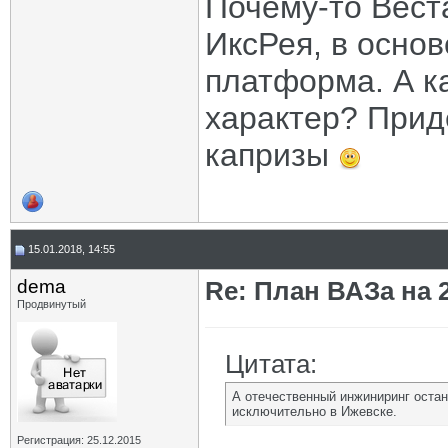
Почему-то Вест
ИксРея, в осно
платформа. А к
характер? Прид
капризы
15.01.2018, 14:55
dema
Re: План ВАЗа на 2
Продвинутый
Цитата:
А отечественный инжиниринг остан
исключительно в Ижевске.
Регистрация: 25.12.2015