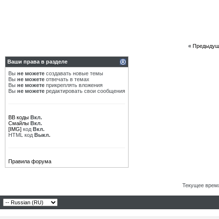
«
Предыдущ
Ваши права в разделе
Вы
не можете
создавать новые темы
Вы
не можете
отвечать в темах
Вы
не можете
прикреплять вложения
Вы
не можете
редактировать свои сообщения
BB коды
Вкл.
Смайлы
Вкл.
[IMG]
код
Вкл.
HTML код
Выкл.
Правила форума
Текущее врем