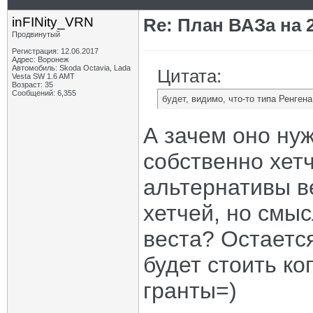
inFINity_VRN
Re: План ВАЗа на 2
Продвинутый
Регистрация: 12.06.2017
Адрес: Воронеж
Автомобиль: Skoda Octavia, Lada
Цитата:
Vesta SW 1.6 AMT
Возраст: 35
Сообщений: 6,355
будет, видимо, что-то типа Ренгена
А зачем оно нуж
собственно хетч
альтернативы в
хетчей, но смыс
веста? Остаетс
будет стоить ко
гранты=)