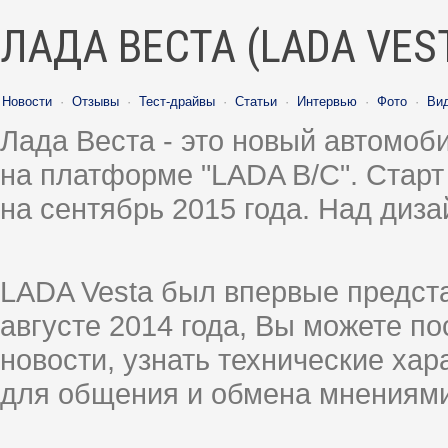
ЛАДА ВЕСТА (LADA VES
Новости
·
Отзывы
·
Тест-драйвы
·
Статьи
·
Интервью
·
Фото
·
Ви
Лада Веста - это новый автомо
на платформе "LADA B/C". Старт
на сентябрь 2015 года. Над диз
LADA Vesta был впервые предст
августе 2014 года, Вы можете п
новости, узнать технические ха
для общения и обмена мнениями