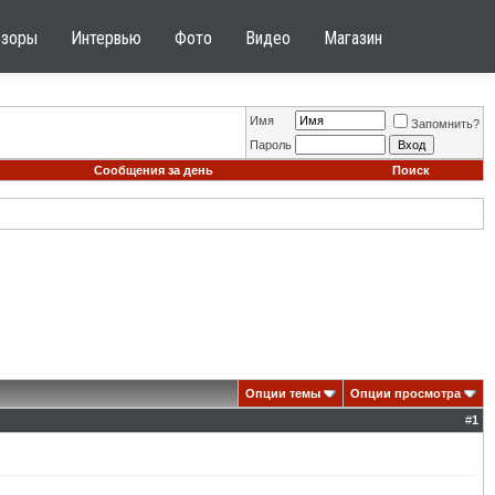
бзоры
Интервью
Фото
Видео
Магазин
Имя
Запомнить?
Пароль
Сообщения за день
Поиск
Опции темы
Опции просмотра
#
1