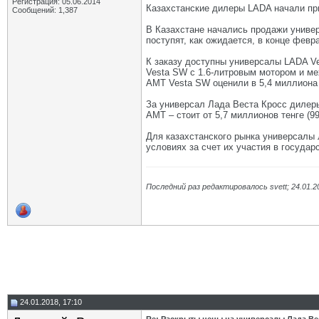
Регистрация: 05.06.2014
Казахстанские дилеры LADA начали пр
Сообщений: 1,387
В Казахстане начались продажи униве
поступят, как ожидается, в конце фев
К заказу доступны универсалы LADA Ve
Vesta SW с 1.6-литровым мотором и ме
AMT Vesta SW оценили в 5,4 миллиона т
За универсал Лада Веста Кросс дилеры
AMT – стоит от 5,7 миллионов тенге (99
Для казахстанского рынка универсалы
условиях за счет их участия в государ
Последний раз редактировалось svett; 24.01.2
24.01.2018, 17:10