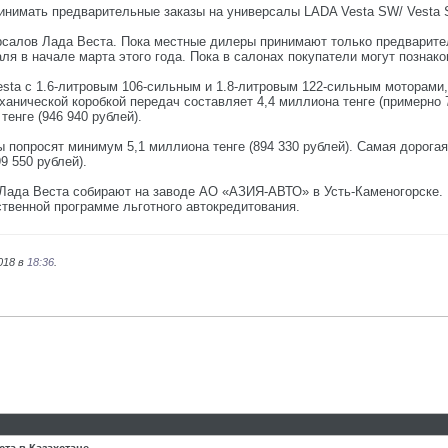
инимать предварительные заказы на универсалы LADA Vesta SW/ Vesta S
рсалов Лада Веста. Пока местные дилеры принимают только предварит
раля в начале марта этого года. Пока в салонах покупатели могут позна
sta с 1.6-литровым 106-сильным и 1.8-литровым 122-сильным моторами
ханической коробкой передач составляет 4,4 миллиона тенге (примерно 7
енге (946 940 рублей).
 попросят минимум 5,1 миллиона тенге (894 330 рублей). Самая дорогая
9 550 рублей).
 Лада Веста собирают на заводе АО «АЗИЯ-АВТО» в Усть-Каменогорске.
ственной программе льготного автокредитования.
018 в
18:36
.