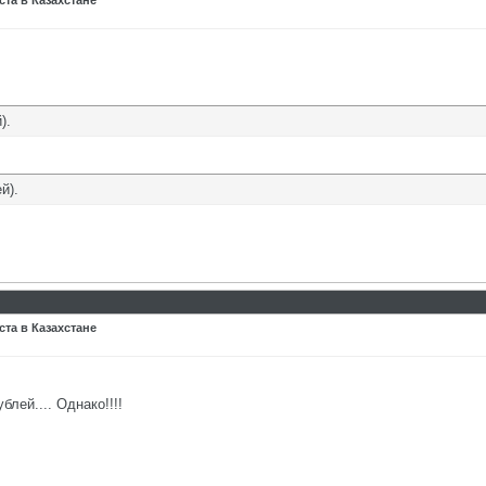
та в Казахстане
).
й).
та в Казахстане
блей.... Однако!!!!