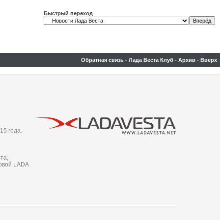
Быстрый переход
Обратная связь
-
Лада Веста Клуб
-
Архив
-
Вверх
15 года.
та,
новой LADA