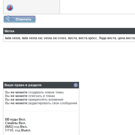
Метки
lada vesta
,
lada vesta sw
,
vesta sw cross
,
веста
,
веста кросс
,
Лада веста
,
цена веста
Ваши права в разделе
Вы
не можете
создавать новые темы
Вы
не можете
отвечать в темах
Вы
не можете
прикреплять вложения
Вы
не можете
редактировать свои сообщения
BB коды
Вкл.
Смайлы
Вкл.
[IMG]
код
Вкл.
HTML код
Выкл.