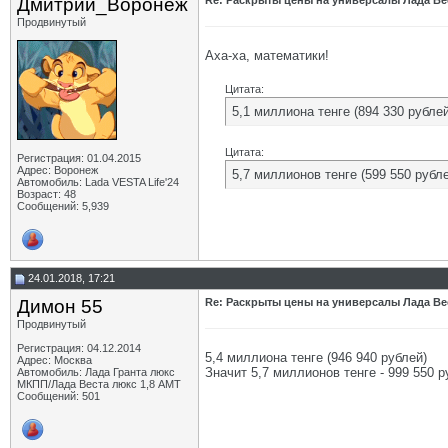
Дмитрий_Воронеж
Re: Раскрыты цены на универсалы Лада Вес
Продвинутый
Аха-ха, математики!
Цитата:
5,1 миллиона тенге (894 330 рублей
Цитата:
Регистрация: 01.04.2015
Адрес: Воронеж
5,7 миллионов тенге (599 550 рубле
Автомобиль: Lada VESTA Life'24
Возраст: 48
Сообщений: 5,939
24.01.2018, 17:21
Димон 55
Re: Раскрыты цены на универсалы Лада Вес
Продвинутый
Регистрация: 04.12.2014
5,4 миллиона тенге (946 940 рублей)
Адрес: Москва
Значит 5,7 миллионов тенге - 999 550 ру
Автомобиль: Лада Гранта люкс
МКПП/Лада Веста люкс 1,8 АМТ
Сообщений: 501