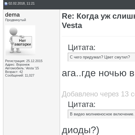
02.02.2018, 11:21
dema
Re: Когда уж сли
Продвинутый
Vesta
Цитата:
С чего придумал? Цвет смутил?
Регистрация: 25.12.2015
Адрес: Воронеж
Автомобиль: Vesta '15
ага..где ночью 
Возраст: 42
Сообщений: 11,027
Добавлено через 13 
Цитата:
В видео молниеносное включение.
диоды?)