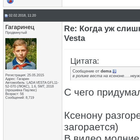
02.02.2018, 11:20
Гагаринец
Re: Когда уж сли
Продвинутый
Vesta
Цитата:
Сообщение от
dema
Регистрация: 25.05.2015
в ролике веста на ксеноне.....неу
Адрес: Гагарин
Автомобиль: LADA VESTA GFL11-
52-070 (ЛЮКС), 1.6, 5МТ, 2018
С чего придума
(прошивка Паулюс)
Возраст: 56
Сообщений: 8,719
Ксенону разгоре
загорается)
В видео молние