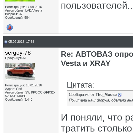
пользователей.
Регистрация: 17.09.2016
Автомобиль: LADA Vesta
Возраст: 37
Сообщений: 584
05.02.2018, 17:58
sergey-78
Re: АВТОВАЗ опро
Продвинутый
Vesta и XRAY
Цитата:
Регистрация: 18.01.2016
Адрес: Спб
Автомобиль: SW КРОСС GFK32-
Сообщение от
The_Moose
52-XSH МАРС
Сообщений: 3,440
Почитали наш форум, сделали ана
И поняли, что р
тратить стольк