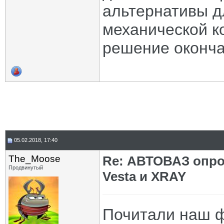
альтернативы д
механической к
решение оконча
05.02.2018, 17:40
The_Moose
Re: АВТОВАЗ опро
Продвинутый
Vesta и XRAY
Почитали наш ф