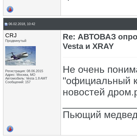
06.02.2018, 10:42
CRJ
Re: АВТОВАЗ опро
Продвинутый
Vesta и XRAY
Не очень понима
Регистрация: 08.06.2015
Адрес: Москва, МО
"официальный кл
Автомобиль: Vesta 1.8 AMT
Сообщений: 157
новостей дром.р
_____________
Пьющий медведь