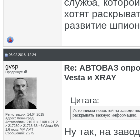
служба, которой
хотят раскрыва
развитие шпион
06.02.2018, 12:24
gvsp
Re: АВТОВАЗ опро
Продвинутый
Vesta и XRAY
Цитата:
Источником новостей на заводе явл
Регистрация: 14.04.2015
раскрывать важную информацию.
Адрес: Ленинград
Автомобиль: 21011 > 2108 > 2112
> 217230 > 21713-33-46+Vesta SW
Ну так, на заво
1.6 люкс ММ АМТ
Сообщений: 2,275