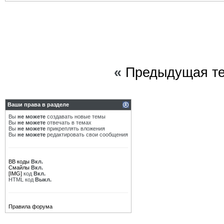
«
Предыдущая т
Ваши права в разделе
Вы
не можете
создавать новые темы
Вы
не можете
отвечать в темах
Вы
не можете
прикреплять вложения
Вы
не можете
редактировать свои сообщения
BB коды
Вкл.
Смайлы
Вкл.
[IMG]
код
Вкл.
HTML код
Выкл.
Правила форума