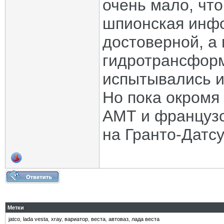
очень мало, что
шпионская инфо
достоверной, а 
гидротрансформ
испытывались и
Но пока окромя
АМТ и французс
на Гранто-Датсу
Метки
jatco
,
lada vesta
,
xray
,
вариатор
,
веста
,
автоваз
,
лада веста