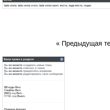
lada vesta
,
lada vesta cross
,
lada vesta sport
,
веста
,
лада веста
,
седан
«
Предыдущая т
Ваши права в разделе
Вы
не можете
создавать новые темы
Вы
не можете
отвечать в темах
Вы
не можете
прикреплять вложения
Вы
не можете
редактировать свои сообщения
BB коды
Вкл.
Смайлы
Вкл.
[IMG]
код
Вкл.
HTML код
Выкл.
Правила форума