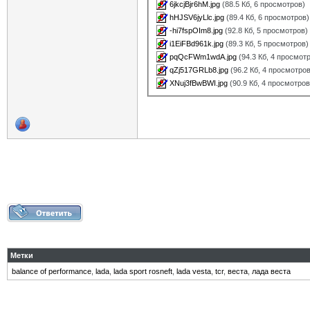
6jkcjBjr6hM.jpg
(88.5 Кб, 6 просмотров)
hHJSV6jyLlc.jpg
(89.4 Кб, 6 просмотров)
-hi7fspOIm8.jpg
(92.8 Кб, 5 просмотров)
i1EiFBd961k.jpg
(89.3 Кб, 5 просмотров)
pqQcFWm1wdA.jpg
(94.3 Кб, 4 просмот
qZj517GRLb8.jpg
(96.2 Кб, 4 просмотров
XNuj3fBwBWI.jpg
(90.9 Кб, 4 просмотров
Метки
balance of performance
,
lada
,
lada sport rosneft
,
lada vesta
,
tcr
,
веста
,
лада веста