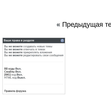
«
Предыдущая т
Ваши права в разделе
Вы
не можете
создавать новые темы
Вы
не можете
отвечать в темах
Вы
не можете
прикреплять вложения
Вы
не можете
редактировать свои сообщения
BB коды
Вкл.
Смайлы
Вкл.
[IMG]
код
Вкл.
HTML код
Выкл.
Правила форума