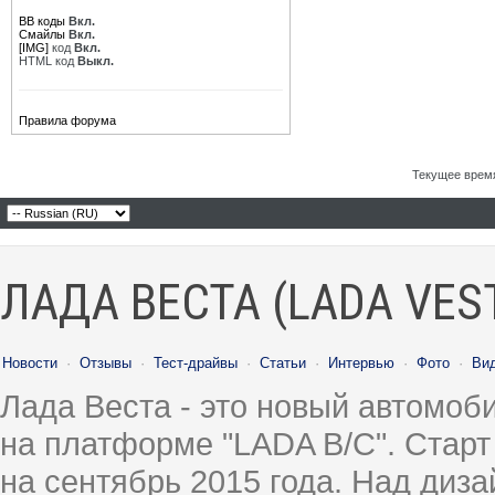
BB коды
Вкл.
Смайлы
Вкл.
[IMG]
код
Вкл.
HTML код
Выкл.
Правила форума
Текущее врем
ЛАДА ВЕСТА (LADA VES
Новости
·
Отзывы
·
Тест-драйвы
·
Статьи
·
Интервью
·
Фото
·
Ви
Лада Веста - это новый автомо
на платформе "LADA B/C". Старт
на сентябрь 2015 года. Над диз