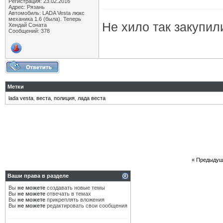
Регистрация: 23.02.2016
Адрес: Рязань
Автомобиль: LADA Vesta люкс
механика 1.6 (была). Теперь
Не хило так закупили
Хендай Соната
Сообщений: 378
Метки
lada vesta
,
веста
,
полиция
,
лада веста
«
Предыдущ
Ваши права в разделе
Вы
не можете
создавать новые темы
Вы
не можете
отвечать в темах
Вы
не можете
прикреплять вложения
Вы
не можете
редактировать свои сообщения