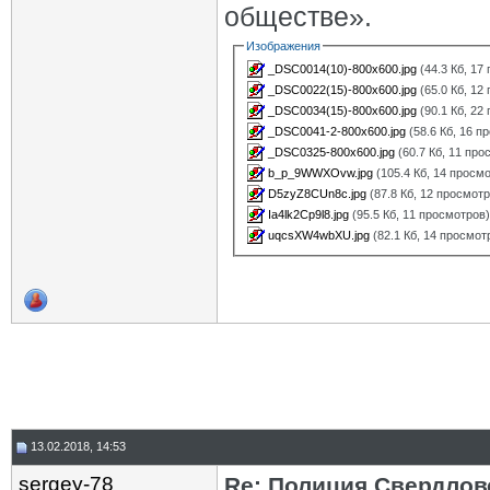
обществе».
Изображения
_DSC0014(10)-800x600.jpg
(44.3 Кб, 17
_DSC0022(15)-800x600.jpg
(65.0 Кб, 12
_DSC0034(15)-800x600.jpg
(90.1 Кб, 22
_DSC0041-2-800x600.jpg
(58.6 Кб, 16 п
_DSC0325-800x600.jpg
(60.7 Кб, 11 про
b_p_9WWXOvw.jpg
(105.4 Кб, 14 просм
D5zyZ8CUn8c.jpg
(87.8 Кб, 12 просмот
Ia4lk2Cp9l8.jpg
(95.5 Кб, 11 просмотров
uqcsXW4wbXU.jpg
(82.1 Кб, 14 просмот
13.02.2018, 14:53
sergey-78
Re: Полиция Свердлов