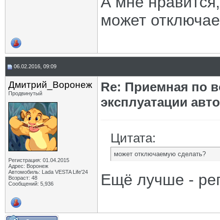
А мне нравится,
может отключа
06.02.2016, 09:09
Дмитрий_Воронеж
Re: Приемная по в
Продвинутый
эксплуатации авт
Цитата:
может отключаемую сделать?
Регистрация: 01.04.2015
Адрес: Воронеж
Автомобиль: Lada VESTA Life'24
Ещё лучше - ре
Возраст: 48
Сообщений: 5,936