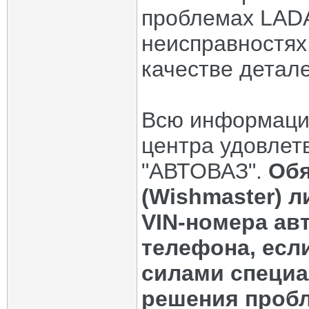
проблемах LADA
неисправностях
качестве деталей
Всю информаци
центра удовлет
"АВТОВАЗ".
Обя
(Wishmaster) 
VIN-номера ав
телефона, есл
силами специ
решения пробл