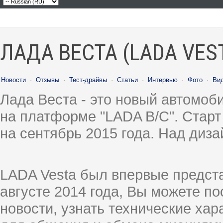
ЛАДА ВЕСТА (LADA VES
Новости
·
Отзывы
·
Тест-драйвы
·
Статьи
·
Интервью
·
Фото
·
Ви
Лада Веста - это новый автомо
на платформе "LADA B/C". Старт
на сентябрь 2015 года. Над диз
LADA Vesta был впервые предст
августе 2014 года, Вы можете п
новости, узнать технические ха