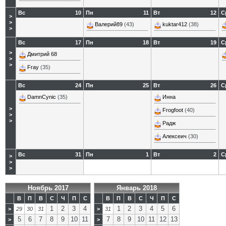
Вс
10
Пн
11
Вт
12
С
>
>
Валерий89
(43)
kuktar412
(38)
>
Вс
17
Пн
18
Вт
19
С
>
Дмитрий 68
>
>
Fray
(35)
Вс
24
Пн
25
Вт
26
С
DamnCynic
(35)
Инна
>
Frogfoot
(40)
>
>
Радж
Алексеич
(30)
Вс
31
Пн
1
Вт
2
С
>
>
>
Ноябрь 2017
Январь 2018
В
П
В
С
Ч
П
С
В
П
В
С
Ч
П
С
1
2
3
4
1
2
3
4
5
6
>
29
30
31
>
31
5
6
7
8
9
10
11
7
8
9
10
11
12
13
>
>