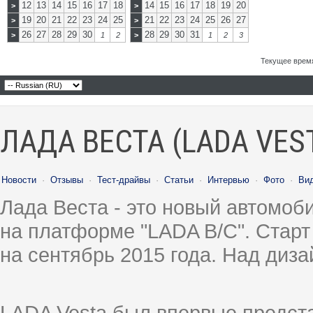
12
13
14
15
16
17
18
14
15
16
17
18
19
20
>
>
19
20
21
22
23
24
25
21
22
23
24
25
26
27
>
>
26
27
28
29
30
28
29
30
31
>
1
2
>
1
2
3
Текущее врем
ЛАДА ВЕСТА (LADA VES
Новости
·
Отзывы
·
Тест-драйвы
·
Статьи
·
Интервью
·
Фото
·
Ви
Лада Веста - это новый автомо
на платформе "LADA B/C". Старт
на сентябрь 2015 года. Над диз
LADA Vesta был впервые предст