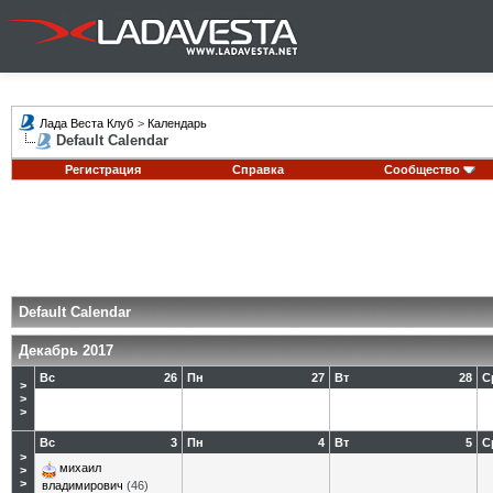
Лада Веста Клуб
>
Календарь
Default Calendar
Регистрация
Справка
Сообщество
Default Calendar
Декабрь 2017
Вс
26
Пн
27
Вт
28
С
>
>
>
Вс
3
Пн
4
Вт
5
С
>
михаил
>
>
владимирович
(46)